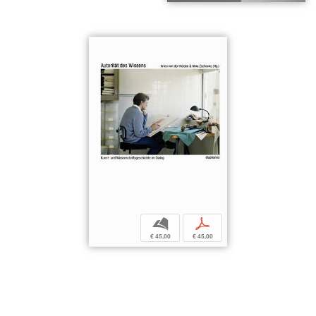
b
p
€ 45,00
€ 45,00