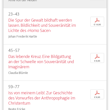
Anne von der Heiden
23–43
Die Spur der Gewalt bildhaft werden
p
lassen. Bildlichkeit und Souveränität im
€ 14,95
Lichte des ›Homo Sacer‹
Johan Frederik Hartle
45–57
Das lebende Kreuz. Eine Bildgattung
p
an der Schwelle von Souveränität und
€ 9,95
Imaginärem
Claudia Blümle
59–77
Iss von meinem Leib!. Zur Geschichte
p
des Vorwurfes der Anthropophagie im
€ 9,95
Christentum
Beate Fricke