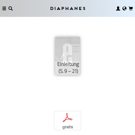
Diaphanes
Einleitung
(S. 9 – 21)
p
gratis