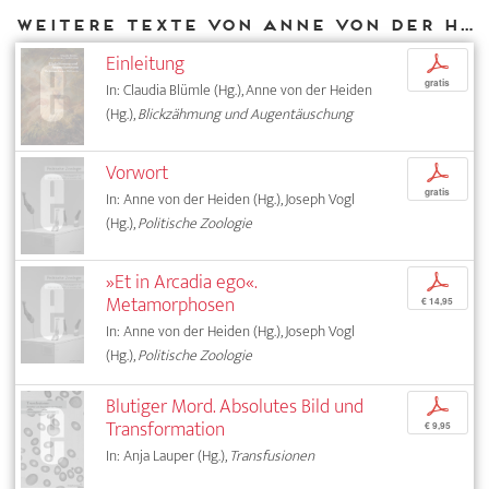
Weitere Texte von Anne von der Heiden bei DIAPHANES
Einleitung
p
gratis
In: Claudia Blümle (Hg.), Anne von der Heiden
(Hg.),
Blickzähmung und Augentäuschung
Vorwort
p
gratis
In: Anne von der Heiden (Hg.), Joseph Vogl
(Hg.),
Politische Zoologie
»Et in Arcadia ego«.
p
Metamorphosen
€ 14,95
In: Anne von der Heiden (Hg.), Joseph Vogl
(Hg.),
Politische Zoologie
Blutiger Mord. Absolutes Bild und
p
Transformation
€ 9,95
In: Anja Lauper (Hg.),
Transfusionen