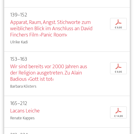
139–152
Apparat, Raum, Angst. Stichworte zum
p
weiblichen Blick im Anschluss an David
€ 9,95
Finchers Film ›Panic Room‹
Ulrike Kadi
153–163
Wir sind bereits vor 2000 Jahren aus
p
der Religion ausgetreten. Zu Alain
€ 9,95
Badious ›Gott ist tot‹
Barbara Kösters
165–212
Lacans Leiche
p
€ 14,95
Renate Kappes