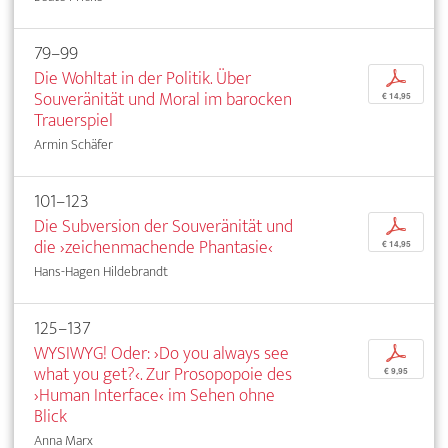
79–99
Die Wohltat in der Politik. Über
p
Souveränität und Moral im barocken
€ 14,95
Trauerspiel
Armin Schäfer
101–123
Die Subversion der Souveränität und
p
die ›zeichenmachende Phantasie‹
€ 14,95
Hans-Hagen Hildebrandt
125–137
WYSIWYG! Oder: ›Do you always see
p
what you get?‹. Zur Prosopopoie des
€ 9,95
›Human Interface‹ im Sehen ohne
Blick
Anna Marx