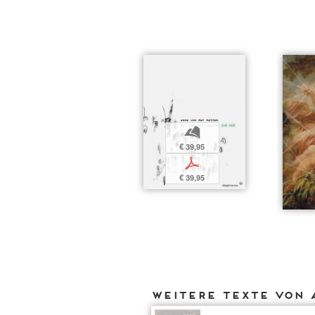
b
€ 39,95
p
€ 39,95
Weitere Texte von 