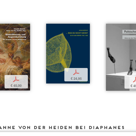
p
€ 24,95
p
€ 45,00
€ 4
Anne von der Heiden bei DIAPHANES