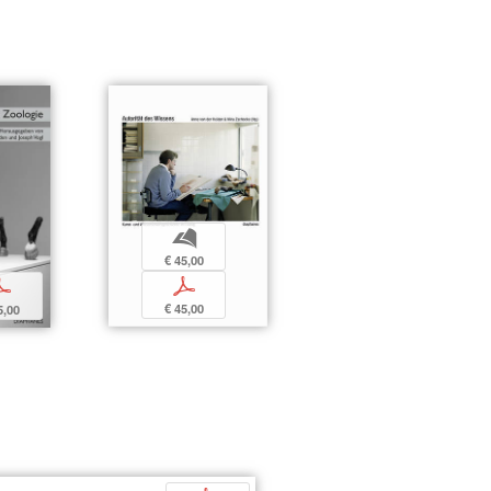
b
€ 45,00
p
p
€ 45,00
5,00