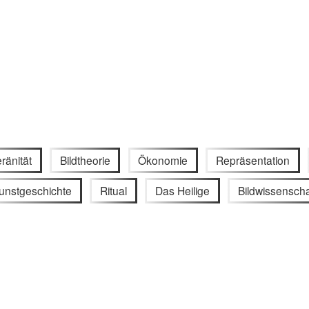
ränität
Bildtheorie
Ökonomie
Repräsentation
unstgeschichte
Ritual
Das Heilige
Bildwissenscha