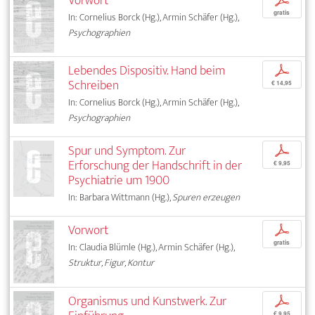
Vorwort
p
gratis
In: Cornelius Borck (Hg.), Armin Schäfer (Hg.),
Psychographien
Lebendes Dispositiv. Hand beim
p
Schreiben
€ 14,95
In: Cornelius Borck (Hg.), Armin Schäfer (Hg.),
Psychographien
Spur und Symptom. Zur
p
Erforschung der Handschrift in der
€ 9,95
Psychiatrie um 1900
In: Barbara Wittmann (Hg.),
Spuren erzeugen
Vorwort
p
gratis
In: Claudia Blümle (Hg.), Armin Schäfer (Hg.),
Struktur, Figur, Kontur
Organismus und Kunstwerk. Zur
p
€ 9,95