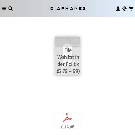
Diaphanes
Die
Wohltat in
der Politik
(S. 79 – 99)
p
€ 14,95