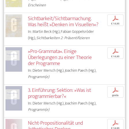
Erscheinen
Sichtbarkeit/Sichtbarmachung.
p
Was heißt »Denken im Visuellen«?
€ 14,95
In: Martin Beck (Hg.), Fabian Goppelsröder
(Hg.),
Sichtbarkeiten 2: Präsentifizieren
»Pro-Grammata«. Einige
p
Überlegungen zu einer Theorie
€ 14,95
der Programme
In: Dieter Mersch (Hg.), Joachim Paech (Hg.),
Programm(e)
3. Einführung: Sektion: »Was ist
p
programmierbar?«
gratis
In: Dieter Mersch (Hg.), Joachim Paech (Hg.),
Programm(e)
Nicht-Propositionalität und
p
€ 14,95