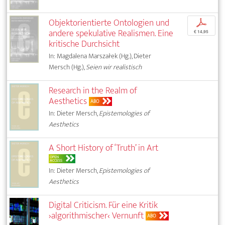
Objektorientierte Ontologien und
p
andere spekulative Realismen. Eine
€ 14,95
kritische Durchsicht
In: Magdalena Marszałek (Hg.), Dieter
Mersch (Hg.),
Seien wir realistisch
Research in the Realm of
Aesthetics
ABO
In: Dieter Mersch,
Epistemologies of
Aesthetics
A Short History of ‘Truth’ in Art
OPEN
ACCESS
In: Dieter Mersch,
Epistemologies of
Aesthetics
Digital Criticism. Für eine Kritik
›algorithmischer‹ Vernunft
ABO