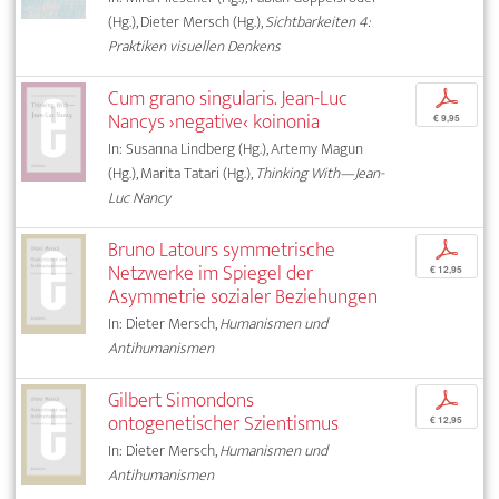
(Hg.), Dieter Mersch (Hg.),
Sichtbarkeiten 4:
Praktiken visuellen Denkens
Cum grano singularis. Jean-Luc
p
Nancys ›negative‹ koinonia
€ 9,95
In: Susanna Lindberg (Hg.), Artemy Magun
(Hg.), Marita Tatari (Hg.),
Thinking With—Jean-
Luc Nancy
Bruno Latours symmetrische
p
Netzwerke im Spiegel der
€ 12,95
Asymmetrie sozialer Beziehungen
In: Dieter Mersch,
Humanismen und
Antihumanismen
Gilbert Simondons
p
ontogenetischer Szientismus
€ 12,95
In: Dieter Mersch,
Humanismen und
Antihumanismen