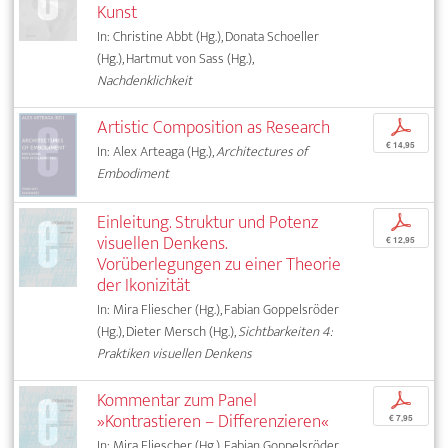
Kunst
In: Christine Abbt (Hg.), Donata Schoeller
(Hg.), Hartmut von Sass (Hg.),
Nachdenklichkeit
Artistic Composition as Research
p
€ 14,95
In: Alex Arteaga (Hg.),
Architectures of
Embodiment
Einleitung. Struktur und Potenz
p
visuellen Denkens.
€ 12,95
Vorüberlegungen zu einer Theorie
der Ikonizität
In: Mira Fliescher (Hg.), Fabian Goppelsröder
(Hg.), Dieter Mersch (Hg.),
Sichtbarkeiten 4:
Praktiken visuellen Denkens
Kommentar zum Panel
p
»Kontrastieren – Differenzieren«
€ 7,95
In: Mira Fliescher (Hg.), Fabian Goppelsröder