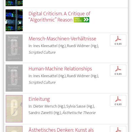
Digital Criticism. A Critique of
“Algorithmic” Reason
OPEN
ACCESS
Mensch-Maschinen-Verhältnisse
p
€ 9,95
In: Ines Kleesattel (Hg.), Ruedi Widmer (Hg.),
Scripted Culture
Human-Machine Relationships
p
€ 9,95
In: Ines Kleesattel (Hg.), Ruedi Widmer (Hg.),
Scripted Culture
Einleitung
p
€ 9,95
In: Dieter Mersch (Hg.), Sylvia Sasse (Hg.),
Sandro Zanetti (Hg.),
Ästhetische Theorie
Ästhetisches Denken: Kunst als
p