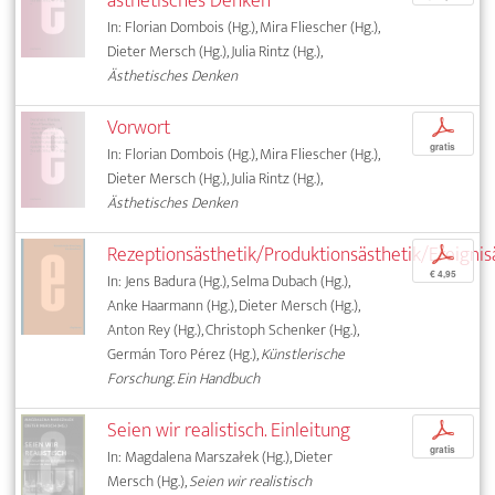
ästhetisches Denken
In: Florian Dombois (Hg.), Mira Fliescher (Hg.),
Dieter Mersch (Hg.), Julia Rintz (Hg.),
Ästhetisches Denken
Vorwort
p
gratis
In: Florian Dombois (Hg.), Mira Fliescher (Hg.),
Dieter Mersch (Hg.), Julia Rintz (Hg.),
Ästhetisches Denken
Rezeptionsästhetik/Produktionsästhetik/Ereignis
p
€ 4,95
In: Jens Badura (Hg.), Selma Dubach (Hg.),
Anke Haarmann (Hg.), Dieter Mersch (Hg.),
Anton Rey (Hg.), Christoph Schenker (Hg.),
Germán Toro Pérez (Hg.),
Künstlerische
Forschung. Ein Handbuch
Seien wir realistisch. Einleitung
p
gratis
In: Magdalena Marszałek (Hg.), Dieter
Mersch (Hg.),
Seien wir realistisch