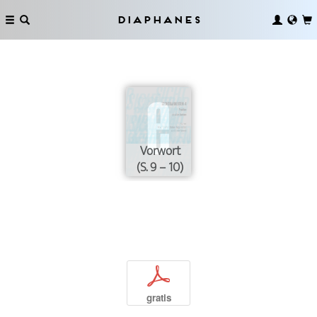
Diaphanes
Vorwort
(S. 9 – 10)
p
gratis