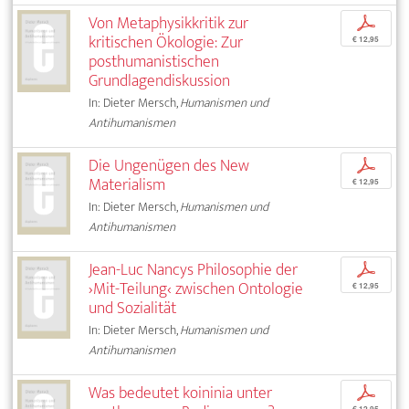
Von Metaphysikkritik zur
p
kritischen Ökologie: Zur
€ 12,95
posthumanistischen
Grundlagendiskussion
In: Dieter Mersch,
Humanismen und
Antihumanismen
Die Ungenügen des New
p
Materialism
€ 12,95
In: Dieter Mersch,
Humanismen und
Antihumanismen
Jean-Luc Nancys Philosophie der
p
›Mit-Teilung‹ zwischen Ontologie
€ 12,95
und Sozialität
In: Dieter Mersch,
Humanismen und
Antihumanismen
Was bedeutet koininia unter
p
€ 12,95