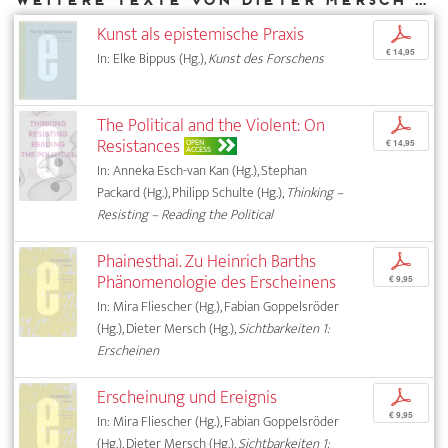
Kunst als epistemische Praxis
p
€ 14,95
In: Elke Bippus (Hg.),
Kunst des Forschens
The Political and the Violent: On
p
Resistances
OPEN
€ 14,95
ACCESS
In: Anneka Esch-van Kan (Hg.), Stephan
Packard (Hg.), Philipp Schulte (Hg.),
Thinking –
Resisting – Reading the Political
Phainesthai. Zu Heinrich Barths
p
Phänomenologie des Erscheinens
€ 9,95
In: Mira Fliescher (Hg.), Fabian Goppelsröder
(Hg.), Dieter Mersch (Hg.),
Sichtbarkeiten 1:
Erscheinen
Erscheinung und Ereignis
p
€ 9,95
In: Mira Fliescher (Hg.), Fabian Goppelsröder
(Hg.), Dieter Mersch (Hg.),
Sichtbarkeiten 1: