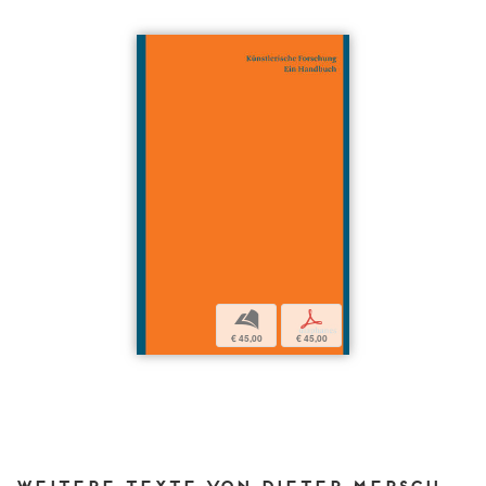
b
p
€ 45,00
€ 45,00
Weitere Texte von Dieter Mersch bei DIAPHANES