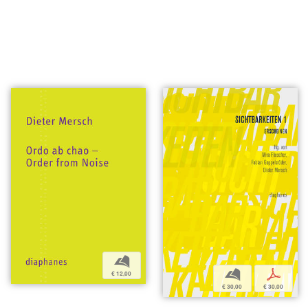
b
b
p
€ 12,00
€ 30,00
€ 30,00