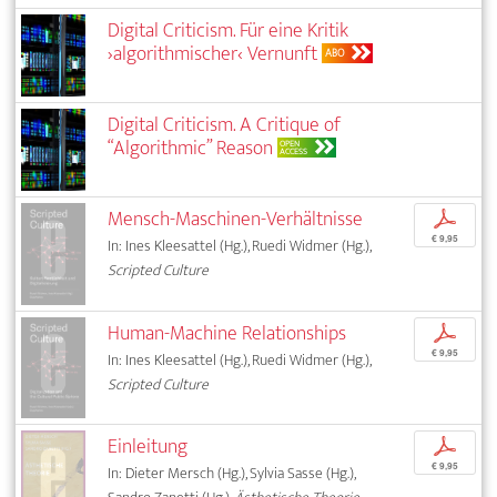
Digital Criticism. Für eine Kritik
›algorithmischer‹ Vernunft
ABO
Digital Criticism. A Critique of
“Algorithmic” Reason
OPEN
ACCESS
Mensch-Maschinen-Verhältnisse
p
€ 9,95
In: Ines Kleesattel (Hg.), Ruedi Widmer (Hg.),
Scripted Culture
Human-Machine Relationships
p
€ 9,95
In: Ines Kleesattel (Hg.), Ruedi Widmer (Hg.),
Scripted Culture
Einleitung
p
€ 9,95
In: Dieter Mersch (Hg.), Sylvia Sasse (Hg.),