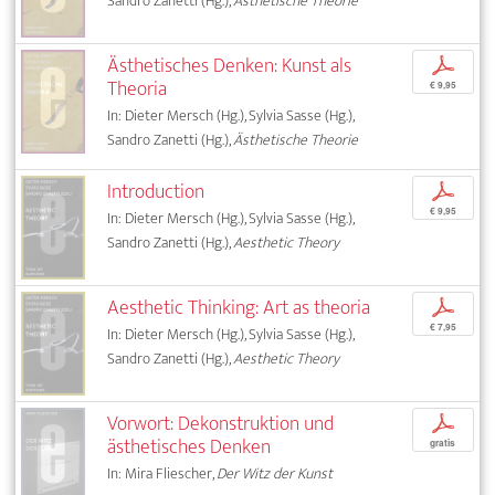
Sandro Zanetti (Hg.),
Ästhetische Theorie
Ästhetisches Denken: Kunst als
p
Theoria
€ 9,95
In: Dieter Mersch (Hg.), Sylvia Sasse (Hg.),
Sandro Zanetti (Hg.),
Ästhetische Theorie
Introduction
p
€ 9,95
In: Dieter Mersch (Hg.), Sylvia Sasse (Hg.),
Sandro Zanetti (Hg.),
Aesthetic Theory
Aesthetic Thinking: Art as theoria
p
€ 7,95
In: Dieter Mersch (Hg.), Sylvia Sasse (Hg.),
Sandro Zanetti (Hg.),
Aesthetic Theory
Vorwort: Dekonstruktion und
p
ästhetisches Denken
gratis
In: Mira Fliescher,
Der Witz der Kunst