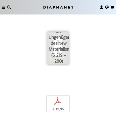
Diaphanes
Die
Ungenügen
des New
Materialism
(S. 219 –
280)
p
€ 12,95