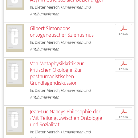
In: Dieter Mersch,
Humanismen und
Antihumanismen
Gilbert Simondons
p
ontogenetischer Szientismus
€ 12,95
In: Dieter Mersch,
Humanismen und
Antihumanismen
Von Metaphysikkritik zur
p
kritischen Ökologie: Zur
€ 12,95
posthumanistischen
Grundlagendiskussion
In: Dieter Mersch,
Humanismen und
Antihumanismen
Jean-Luc Nancys Philosophie der
p
›Mit-Teilung‹ zwischen Ontologie
€ 12,95
und Sozialität
In: Dieter Mersch,
Humanismen und