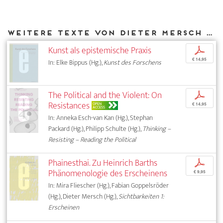
Weitere Texte von Dieter Mersch bei DIAPHANES
Kunst als epistemische Praxis
p
€ 14,95
In: Elke Bippus (Hg.),
Kunst des Forschens
The Political and the Violent: On
p
Resistances
OPEN
€ 14,95
ACCESS
In: Anneka Esch-van Kan (Hg.), Stephan
Packard (Hg.), Philipp Schulte (Hg.),
Thinking –
Resisting – Reading the Political
Phainesthai. Zu Heinrich Barths
p
Phänomenologie des Erscheinens
€ 9,95
In: Mira Fliescher (Hg.), Fabian Goppelsröder
(Hg.), Dieter Mersch (Hg.),
Sichtbarkeiten 1:
Erscheinen