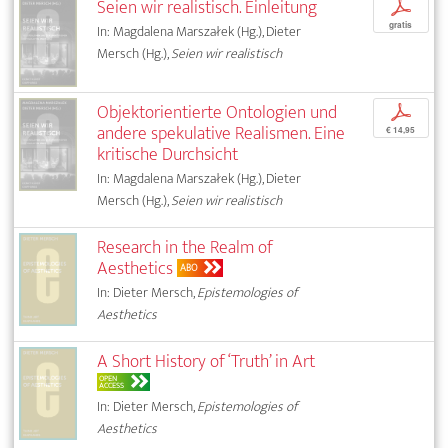
Seien wir realistisch. Einleitung
p
gratis
In: Magdalena Marszałek (Hg.), Dieter
Mersch (Hg.),
Seien wir realistisch
Objektorientierte Ontologien und
p
andere spekulative Realismen. Eine
€ 14,95
kritische Durchsicht
In: Magdalena Marszałek (Hg.), Dieter
Mersch (Hg.),
Seien wir realistisch
Research in the Realm of
Aesthetics
ABO
In: Dieter Mersch,
Epistemologies of
Aesthetics
A Short History of ‘Truth’ in Art
OPEN
ACCESS
In: Dieter Mersch,
Epistemologies of
Aesthetics