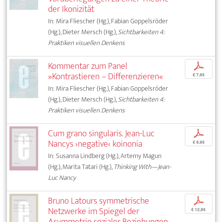
der Ikonizität
In: Mira Fliescher (Hg.), Fabian Goppelsröder
(Hg.), Dieter Mersch (Hg.),
Sichtbarkeiten 4:
Praktiken visuellen Denkens
Kommentar zum Panel
p
»Kontrastieren – Differenzieren«
€ 7,95
In: Mira Fliescher (Hg.), Fabian Goppelsröder
(Hg.), Dieter Mersch (Hg.),
Sichtbarkeiten 4:
Praktiken visuellen Denkens
Cum grano singularis. Jean-Luc
p
Nancys ›negative‹ koinonia
€ 9,95
In: Susanna Lindberg (Hg.), Artemy Magun
(Hg.), Marita Tatari (Hg.),
Thinking With—Jean-
Luc Nancy
Bruno Latours symmetrische
p
Netzwerke im Spiegel der
€ 12,95
Asymmetrie sozialer Beziehungen