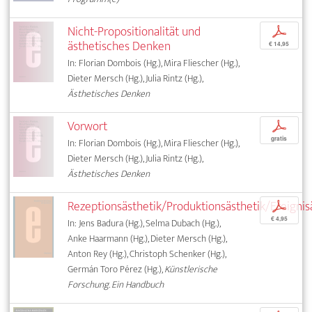
Nicht-Propositionalität und
p
ästhetisches Denken
€ 14,95
In: Florian Dombois (Hg.), Mira Fliescher (Hg.),
Dieter Mersch (Hg.), Julia Rintz (Hg.),
Ästhetisches Denken
Vorwort
p
gratis
In: Florian Dombois (Hg.), Mira Fliescher (Hg.),
Dieter Mersch (Hg.), Julia Rintz (Hg.),
Ästhetisches Denken
Rezeptionsästhetik/Produktionsästhetik/Ereignis
p
€ 4,95
In: Jens Badura (Hg.), Selma Dubach (Hg.),
Anke Haarmann (Hg.), Dieter Mersch (Hg.),
Anton Rey (Hg.), Christoph Schenker (Hg.),
Germán Toro Pérez (Hg.),
Künstlerische
Forschung. Ein Handbuch