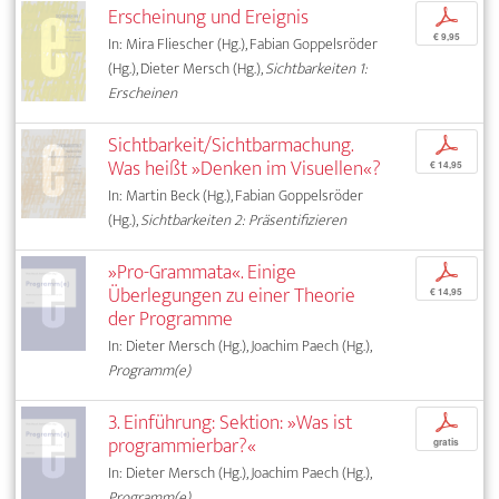
Erscheinung und Ereignis
p
€ 9,95
In: Mira Fliescher (Hg.), Fabian Goppelsröder
(Hg.), Dieter Mersch (Hg.),
Sichtbarkeiten 1:
Erscheinen
Sichtbarkeit/Sichtbarmachung.
p
Was heißt »Denken im Visuellen«?
€ 14,95
In: Martin Beck (Hg.), Fabian Goppelsröder
(Hg.),
Sichtbarkeiten 2: Präsentifizieren
»Pro-Grammata«. Einige
p
Überlegungen zu einer Theorie
€ 14,95
der Programme
In: Dieter Mersch (Hg.), Joachim Paech (Hg.),
Programm(e)
3. Einführung: Sektion: »Was ist
p
programmierbar?«
gratis
In: Dieter Mersch (Hg.), Joachim Paech (Hg.),
Programm(e)