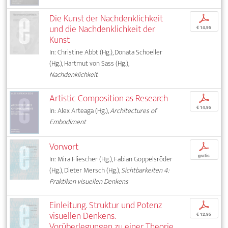
Die Kunst der Nachdenklichkeit
p
und die Nachdenklichkeit der
€ 14,95
Kunst
In: Christine Abbt (Hg.), Donata Schoeller
(Hg.), Hartmut von Sass (Hg.),
Nachdenklichkeit
Artistic Composition as Research
p
€ 14,95
In: Alex Arteaga (Hg.),
Architectures of
Embodiment
Vorwort
p
gratis
In: Mira Fliescher (Hg.), Fabian Goppelsröder
(Hg.), Dieter Mersch (Hg.),
Sichtbarkeiten 4:
Praktiken visuellen Denkens
Einleitung. Struktur und Potenz
p
visuellen Denkens.
€ 12,95
Vorüberlegungen zu einer Theorie