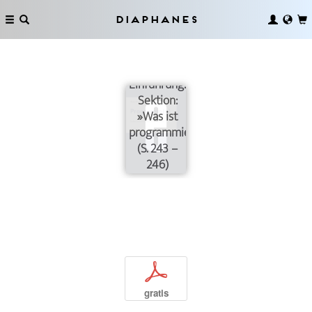
Diaphanes
3.
Einführung:
Sektion:
»Was ist
programmierbar?«
(S. 243 –
246)
p
gratis