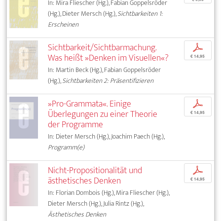
In: Mira Fliescher (Hg.), Fabian Goppelsröder
(Hg.), Dieter Mersch (Hg.),
Sichtbarkeiten 1:
Erscheinen
Sichtbarkeit/Sichtbarmachung.
p
Was heißt »Denken im Visuellen«?
€ 14,95
In: Martin Beck (Hg.), Fabian Goppelsröder
(Hg.),
Sichtbarkeiten 2: Präsentifizieren
»Pro-Grammata«. Einige
p
Überlegungen zu einer Theorie
€ 14,95
der Programme
In: Dieter Mersch (Hg.), Joachim Paech (Hg.),
Programm(e)
Nicht-Propositionalität und
p
ästhetisches Denken
€ 14,95
In: Florian Dombois (Hg.), Mira Fliescher (Hg.),
Dieter Mersch (Hg.), Julia Rintz (Hg.),
Ästhetisches Denken