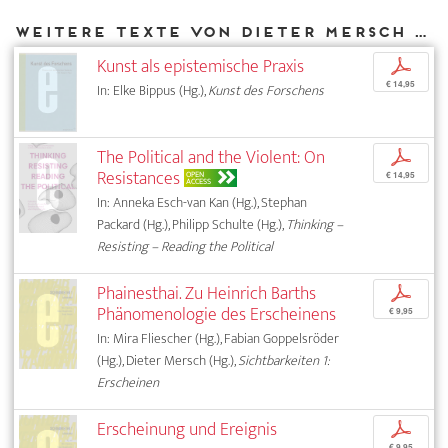
Weitere Texte von Dieter Mersch bei DIAPHANES
Kunst als epistemische Praxis
p
€ 14,95
In: Elke Bippus (Hg.),
Kunst des Forschens
The Political and the Violent: On
p
Resistances
OPEN
€ 14,95
ACCESS
In: Anneka Esch-van Kan (Hg.), Stephan
Packard (Hg.), Philipp Schulte (Hg.),
Thinking –
Resisting – Reading the Political
Phainesthai. Zu Heinrich Barths
p
Phänomenologie des Erscheinens
€ 9,95
In: Mira Fliescher (Hg.), Fabian Goppelsröder
(Hg.), Dieter Mersch (Hg.),
Sichtbarkeiten 1:
Erscheinen
Erscheinung und Ereignis
p
€ 9,95