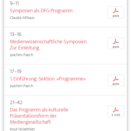
9–11
Symposien als DFG-Programm
p
gratis
Claudia Althaus
13–16
Medienwissenschaftliche Symposien.
p
Zur Einleitung
gratis
Joachim Paech
17–19
1. Einführung: Sektion: »Programme«
p
gratis
Joachim Paech
21–42
Das Programm als kulturelle
p
Präsentationsform der
€ 14,95
Mediengesellschaft
Knut Hickethier