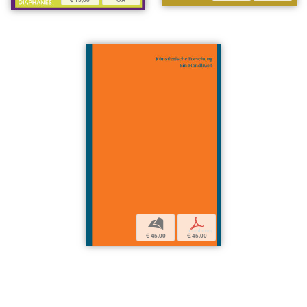
b
p
€ 45,00
€ 45,00