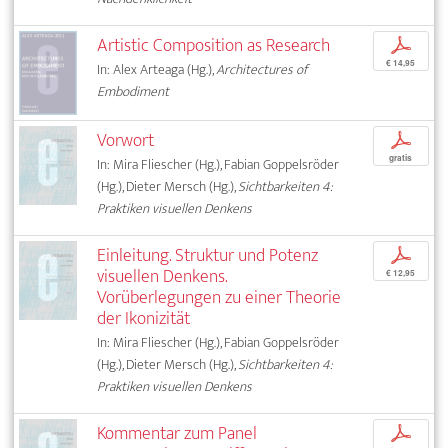
Artistic Composition as Research
p
€ 14,95
In: Alex Arteaga (Hg.),
Architectures of
Embodiment
Vorwort
p
gratis
In: Mira Fliescher (Hg.), Fabian Goppelsröder
(Hg.), Dieter Mersch (Hg.),
Sichtbarkeiten 4:
Praktiken visuellen Denkens
Einleitung. Struktur und Potenz
p
visuellen Denkens.
€ 12,95
Vorüberlegungen zu einer Theorie
der Ikonizität
In: Mira Fliescher (Hg.), Fabian Goppelsröder
(Hg.), Dieter Mersch (Hg.),
Sichtbarkeiten 4:
Praktiken visuellen Denkens
Kommentar zum Panel
p