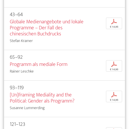
43–64
Globale Medienangebote und lokale
p
Programme – Der Fall des
€ 14,95
chinesischen Buchdrucks
Stefan Kramer
65–92
Programm als mediale Form
p
€ 14,95
Rainer Leschke
93–119
[Un]Framing Mediality and the
p
Political: Gender als Programm?
€ 14,95
Susanne Lummerding
121–123