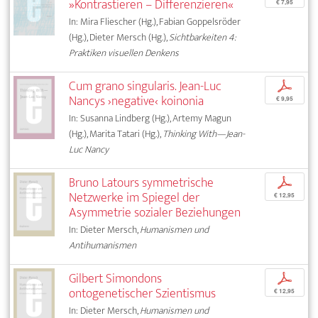
»Kontrastieren – Differenzieren«
€ 7,95
In: Mira Fliescher (Hg.), Fabian Goppelsröder
(Hg.), Dieter Mersch (Hg.),
Sichtbarkeiten 4:
Praktiken visuellen Denkens
Cum grano singularis. Jean-Luc
p
Nancys ›negative‹ koinonia
€ 9,95
In: Susanna Lindberg (Hg.), Artemy Magun
(Hg.), Marita Tatari (Hg.),
Thinking With—Jean-
Luc Nancy
Bruno Latours symmetrische
p
Netzwerke im Spiegel der
€ 12,95
Asymmetrie sozialer Beziehungen
In: Dieter Mersch,
Humanismen und
Antihumanismen
Gilbert Simondons
p
ontogenetischer Szientismus
€ 12,95
In: Dieter Mersch,
Humanismen und