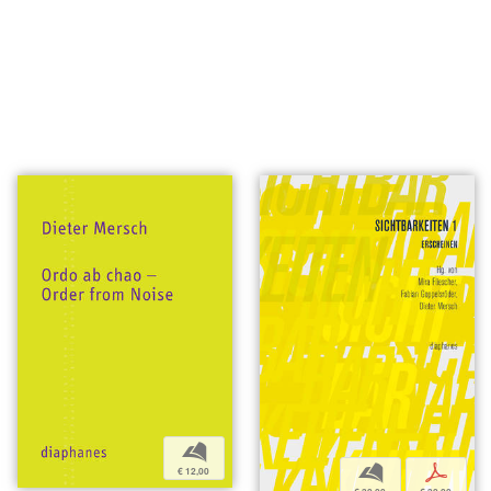
b
b
p
€ 12,00