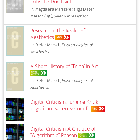
kritische Durchsicht
In: Magdalena Marszałek (Hg.), Dieter
Mersch (Hg.),
Seien wir realistisch
Research in the Realm of
Aesthetics
ABO
In: Dieter Mersch,
Epistemologies of
Aesthetics
A Short History of ‘Truth’ in Art
OPEN
ACCESS
In: Dieter Mersch,
Epistemologies of
Aesthetics
Digital Criticism. Für eine Kritik
›algorithmischer‹ Vernunft
ABO
Digital Criticism. A Critique of
“Algorithmic” Reason
OPEN
ACCESS