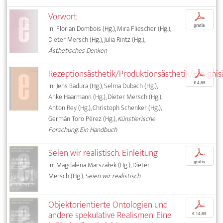
Vorwort
p
gratis
In: Florian Dombois (Hg.), Mira Fliescher (Hg.),
Dieter Mersch (Hg.), Julia Rintz (Hg.),
Ästhetisches Denken
Rezeptionsästhetik/Produktionsästhetik/Ereignis
p
€ 4,95
In: Jens Badura (Hg.), Selma Dubach (Hg.),
Anke Haarmann (Hg.), Dieter Mersch (Hg.),
Anton Rey (Hg.), Christoph Schenker (Hg.),
Germán Toro Pérez (Hg.),
Künstlerische
Forschung. Ein Handbuch
Seien wir realistisch. Einleitung
p
gratis
In: Magdalena Marszałek (Hg.), Dieter
Mersch (Hg.),
Seien wir realistisch
Objektorientierte Ontologien und
p
andere spekulative Realismen. Eine
€ 14,95