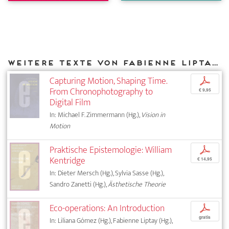
Weitere Texte von Fabienne Liptay bei DIAPHANES
Capturing Motion, Shaping Time.
p
From Chronophotography to
€ 9,95
Digital Film
In: Michael F. Zimmermann (Hg.),
Vision in
Motion
Praktische Epistemologie: William
p
Kentridge
€ 14,95
In: Dieter Mersch (Hg.), Sylvia Sasse (Hg.),
Sandro Zanetti (Hg.),
Ästhetische Theorie
Eco-operations: An Introduction
p
gratis
In: Liliana Gómez (Hg.), Fabienne Liptay (Hg.),