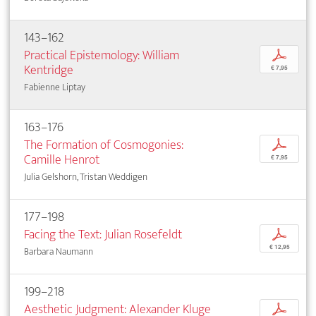
143–162
Practical Epistemology: William
p
Kentridge
€ 7,95
Fabienne Liptay
163–176
The Formation of Cosmogonies:
p
Camille Henrot
€ 7,95
Julia Gelshorn, Tristan Weddigen
177–198
Facing the Text: Julian Rosefeldt
p
€ 12,95
Barbara Naumann
199–218
Aesthetic Judgment: Alexander Kluge
p