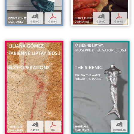
b
p
b
p
€ 25,00
€ 25,00
€ 40,00
€ 40,00
b
b
p
Vormerken
€ 45,00
OA