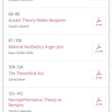
69–86
Auratic Theory: Walter Benjamin
p
€ 7,95
Sandro Zanetti
87–108
Material Aesthetics: Asger Jorn
p
€ 12,95
Klaus Müller-Wille
109–124
The Theoretical Act
p
€ 7,95
Sylvia Sasse
125–142
Necroperformance: Theory as
p
Remains
€ 7,95
Dorota Sajewska