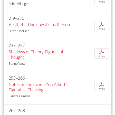
€ 7,95
Rahel Villinger
219–236
Aesthetic Thinking: Art as theoria
p
€ 7,95
Dieter Mersch
237–252
Shadows of Theory: Figures of
p
Thought
€ 7,95
Benno Wirz
253–266
Notes on the Cover: Yuri Albert’s
p
Figurative Thinking
€ 7,95
Sandra Frimmel
267–268