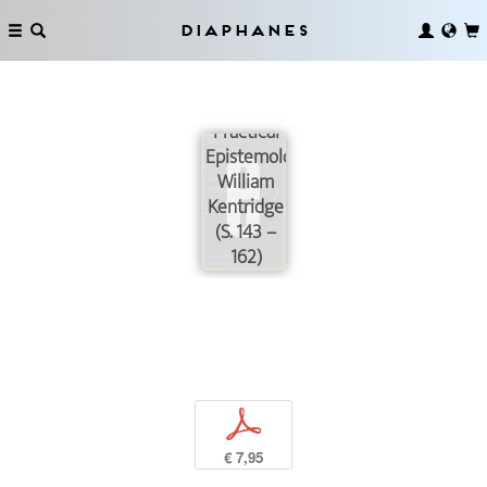
Diaphanes
Practical
Epistemology:
William
Kentridge
(S. 143 –
162)
p
€ 7,95