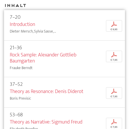
Inhalt
7–20
Introduction
p
€ 9,95
Dieter Mersch, Sylvia Sasse, ...
21–36
Rock Sample: Alexander Gottlieb
p
Baumgarten
€ 7,95
Frauke Berndt
37–52
Theory as Resonance: Denis Diderot
p
€ 7,95
Boris Previsic
53–68
Theory as Narrative: Sigmund Freud
p
€ 7,95
Elisabeth Bronfen