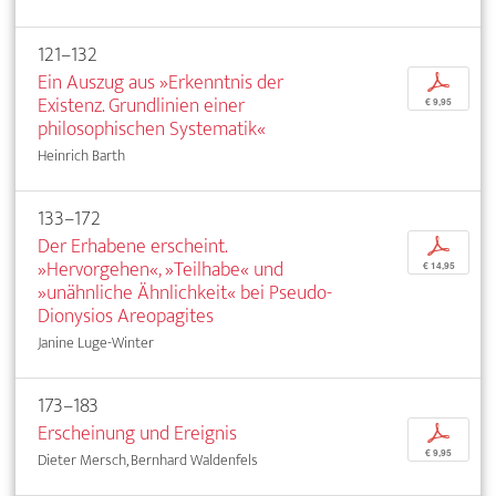
121–132
Ein Auszug aus »Erkenntnis der
p
Existenz. Grundlinien einer
€ 9,95
philosophischen Systematik«
Heinrich Barth
133–172
Der Erhabene erscheint.
p
»Hervorgehen«, »Teilhabe« und
€ 14,95
»unähnliche Ähnlichkeit« bei Pseudo-
Dionysios Areopagites
Janine Luge-Winter
173–183
Erscheinung und Ereignis
p
€ 9,95
Dieter Mersch, Bernhard Waldenfels