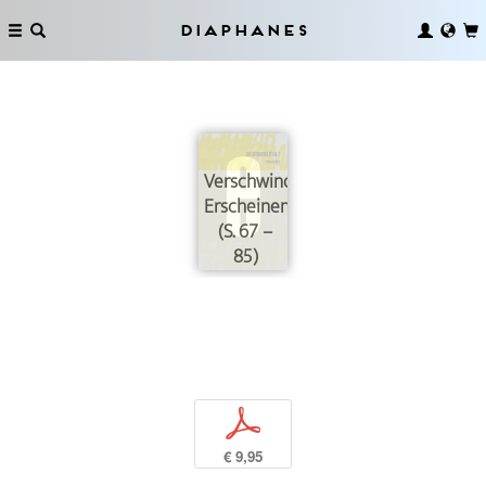
Diaphanes
Verschwinden
Erscheinen
(S. 67 –
85)
p
€ 9,95