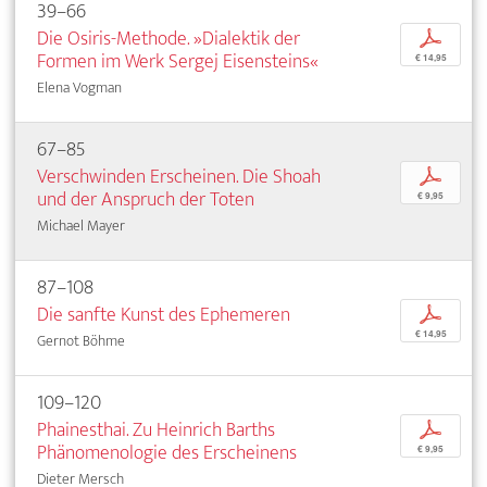
39–66
Die Osiris-Methode. »Dialektik der
p
Formen im Werk Sergej Eisensteins«
€ 14,95
Elena Vogman
67–85
Verschwinden Erscheinen. Die Shoah
p
und der Anspruch der Toten
€ 9,95
Michael Mayer
87–108
Die sanfte Kunst des Ephemeren
p
€ 14,95
Gernot Böhme
109–120
Phainesthai. Zu Heinrich Barths
p
Phänomenologie des Erscheinens
€ 9,95
Dieter Mersch