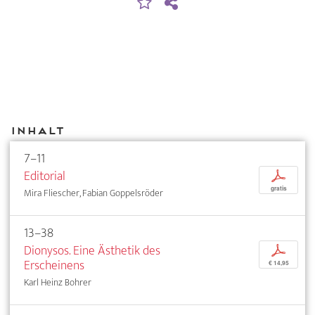
Inhalt
7–11
Editorial
p
gratis
Mira Fliescher, Fabian Goppelsröder
13–38
Dionysos. Eine Ästhetik des
p
Erscheinens
€ 14,95
Karl Heinz Bohrer