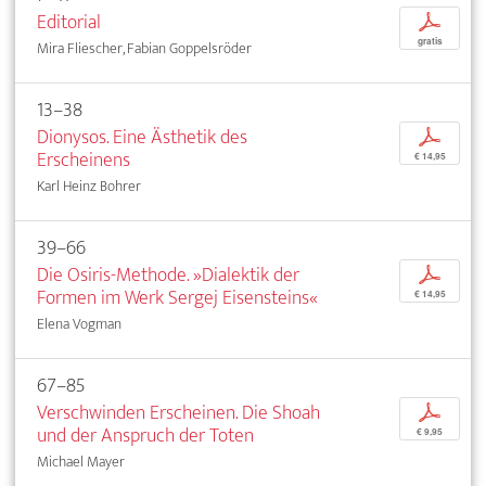
Editorial
p
gratis
Mira Fliescher, Fabian Goppelsröder
13–38
Dionysos. Eine Ästhetik des
p
Erscheinens
€ 14,95
Karl Heinz Bohrer
39–66
Die Osiris-Methode. »Dialektik der
p
Formen im Werk Sergej Eisensteins«
€ 14,95
Elena Vogman
67–85
Verschwinden Erscheinen. Die Shoah
p
und der Anspruch der Toten
€ 9,95
Michael Mayer