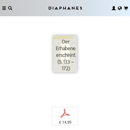
Diaphanes
Der
Erhabene
erscheint
(S. 133 –
172)
p
€ 14,95