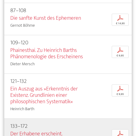
87–108
Die sanfte Kunst des Ephemeren
p
€ 14,95
Gernot Böhme
109–120
Phainesthai. Zu Heinrich Barths
p
Phänomenologie des Erscheinens
€ 9,95
Dieter Mersch
121–132
Ein Auszug aus »Erkenntnis der
p
Existenz. Grundlinien einer
€ 9,95
philosophischen Systematik«
Heinrich Barth
133–172
Der Erhabene erscheint.
p