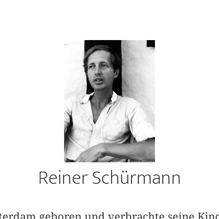
Reiner Schürmann
erdam geboren und ver­brachte seine Kind