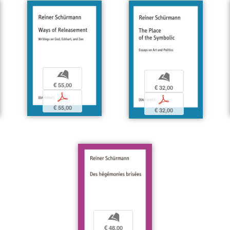
b
b
€ 55,00
€ 32,00
p
p
€ 55,00
€ 32,00
b
€ 48,00