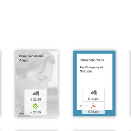
b
b
€ 35,00
€ 22,95
p
e
€ 35,00
€ 22,95