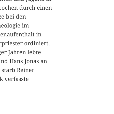
brochen durch einen
ze bei den
heologie im
ienaufenthalt in
priester ordiniert,
er Jahren lebte
nd Hans Jonas an
 starb Reiner
k verfasste