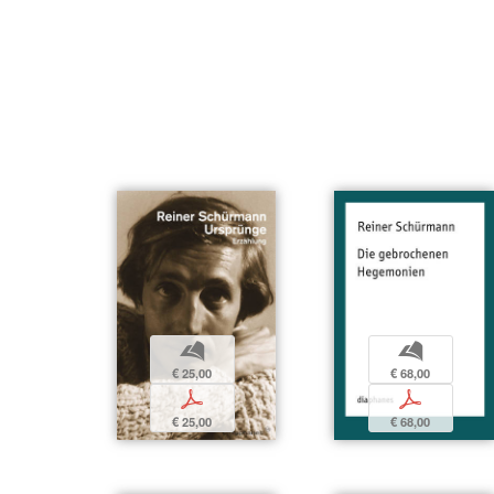
b
b
€ 25,00
€ 68,00
p
p
€ 25,00
€ 68,00