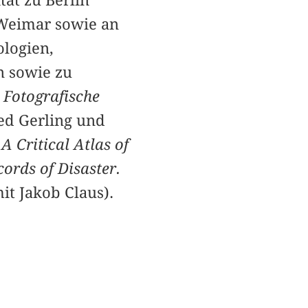
ät zu Berlin
 Weimar sowie an
ologien,
n sowie zu
. Fotografische
ed Gerling und
 Critical Atlas of
cords of Disaster.
t Jakob Claus).