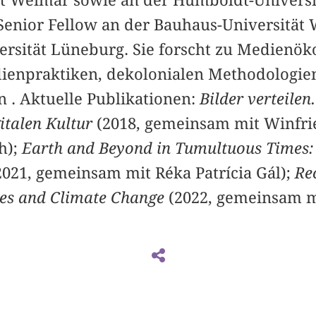
t Weimar sowie an der Humboldt-Universit
Senior Fellow an der Bauhaus-Universität
rsität Lüneburg. Sie forscht zu Medienök
ienpraktiken, dekolonialen Methodologie
 . Aktuelle Publikationen:
Bilder verteilen
italen Kultur
(2018, gemeinsam mit Winfri
h);
Earth and Beyond in Tumultuous Times: A
021, gemeinsam mit Réka Patrícia Gál);
Re
res and Climate Change
(2022, gemeinsam mi