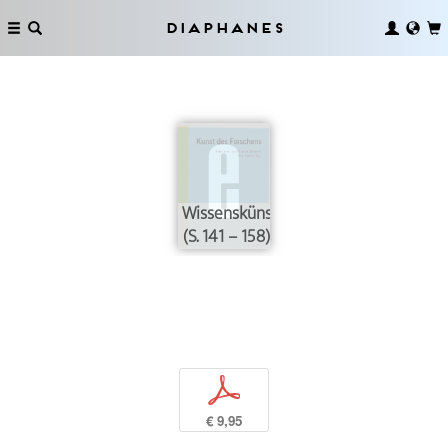
Diaphanes
Wissenskünste
(S. 141 – 158)
p
€ 9,95