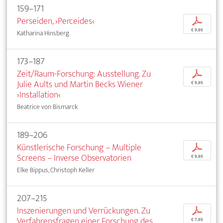
159–171
Perseiden, ›Perceides‹
p
€ 9,95
Katharina Hinsberg
173–187
Zeit/Raum-Forschung: Ausstellung. Zu
p
Julie Aults und Martin Becks Wiener
€ 9,95
›Installation‹
Beatrice von Bismarck
189–206
Künstlerische Forschung – Multiple
p
Screens – Inverse Observatorien
€ 9,95
Elke Bippus, Christoph Keller
207–215
Inszenierungen und Verrückungen. Zu
p
Verfahrensfragen einer Forschung des
€ 7,95