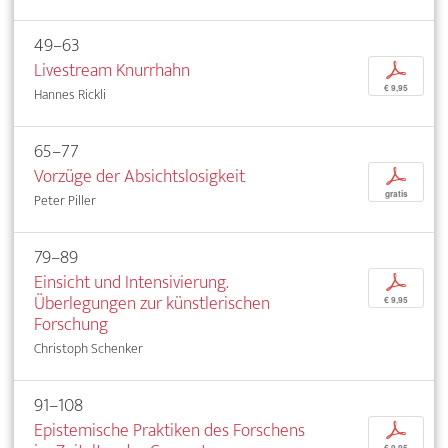
49–63
Livestream Knurrhahn
p
€ 9,95
Hannes Rickli
65–77
Vorzüge der Absichtslosigkeit
p
gratis
Peter Piller
79–89
Einsicht und Intensivierung.
p
Überlegungen zur künstlerischen
€ 9,95
Forschung
Christoph Schenker
91–108
Epistemische Praktiken des Forschens
p
€ 9,95