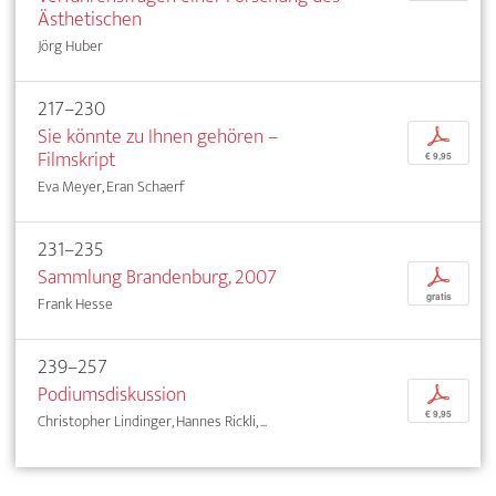
Ästhetischen
Jörg Huber
217–230
Sie könnte zu Ihnen gehören –
p
Filmskript
€ 9,95
Eva Meyer, Eran Schaerf
231–235
Sammlung Brandenburg, 2007
p
gratis
Frank Hesse
239–257
Podiumsdiskussion
p
€ 9,95
Christopher Lindinger, Hannes Rickli, ...