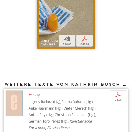
b
p
€ 40,00
€ 40,00
Weitere Texte von Kathrin Busch bei DIAPHANES
Essay
p
€ 4,95
In: Jens Badura (Hg.), Selma Dubach (Hg.),
Anke Haarmann (Hg.), Dieter Mersch (Hg.),
Anton Rey (Hg.), Christoph Schenker (Hg.),
Germán Toro Pérez (Hg.),
Künstlerische
Forschung. Ein Handbuch