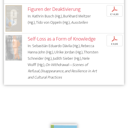
Figuren der Deaktivierung
p
€ 14,95
In: Kathrin Busch (Hg.), Burkhard Meltzer
(Hg.), Tido von Oppeln (Hg.),
Ausstellen
Self-Loss as a Form of Knowledge
p
€ 9,95
In: Sebastián Eduardo Dávila (Hg.), Rebecca
Hanna John (Hg.), Ulrike Jordan (Hg.), Thorsten
Schneider (Hg.), Judith Sieber (Hg.), Nele
Wulff (Hg.),
On Withdrawal—Scenes of
Refusal, Disappearance, and Resilience in Art
and Cultural Practices