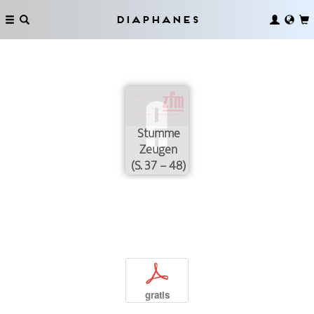
Diaphanes
Stumme
Zeugen
(S. 37 – 48)
p
gratis