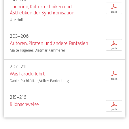
Theorien, Kulturtechniken und
p
Ästhetiken der Synchronisation
gratis
Ute Holl
203–206
Autoren, Piraten und andere Fantasien
p
gratis
Malte Hagener, Dietmar Kammerer
207–211
Was Farocki lehrt
p
gratis
Daniel Eschkötter, Volker Pantenburg
215–216
Bildnachweise
p
gratis