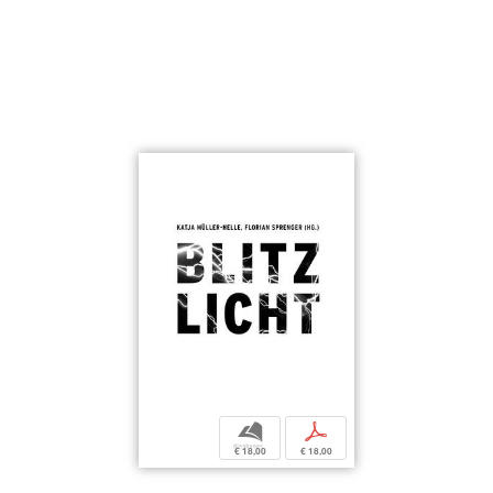
b
p
€ 18,00
€ 18,00