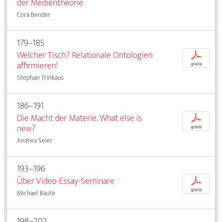
der Medientheorie
Cora Bender
179–185
Welcher Tisch? Relationale Ontologien
p
affirmieren!
gratis
Stephan Trinkaus
186–191
Die Macht der Materie. What else is
p
new?
gratis
Andrea Seier
193–196
Über Video-Essay-Seminare
p
gratis
Michael Baute
198–202