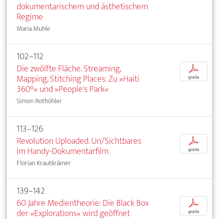
dokumentarischem und ästhetischem
Regime
Maria Muhle
102–112
Die zwölfte Fläche. Streaming,
p
Mapping, Stitching Places: Zu »Haiti
gratis
360°« und »People's Park«
Simon Rothöhler
113–126
Revolution Uploaded. Un/Sichtbares
p
im Handy-Dokumentarfilm
gratis
Florian Krautkrämer
139–142
60 Jahre Medientheorie: Die Black Box
p
der »Explorations« wird geöffnet
gratis