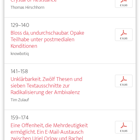
€ 9,95
Thomas Hirschhorn
129–140
Bloss da, undurchschaubar. Opake
p
Teilhabe unter postmedialen
€ 9,95
Konditionen
knowbotiq
141–158
Unklärbarkeit. Zwölf Thesen und
p
sieben Textausschnitte zur
€ 9,95
Radikalisierung der Ambivalenz
Tim Zulauf
159–174
Eine Offenheit, die Mehrdeutigkeit
p
ermöglicht. Ein E-Mail-Austausch
€ 9,95
zwischen Uriel Orlow und Rachel