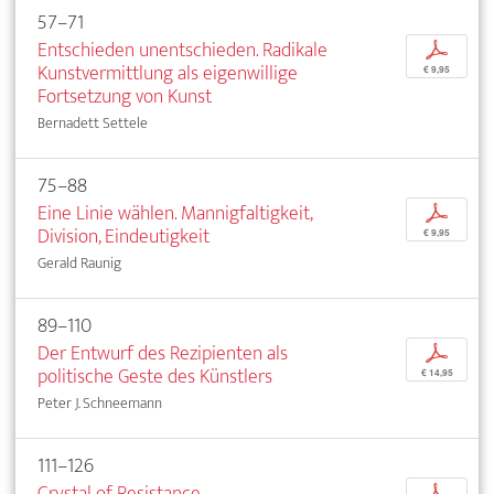
57–71
Entschieden unentschieden. Radikale
p
Kunstvermittlung als eigenwillige
€ 9,95
Fortsetzung von Kunst
Bernadett Settele
75–88
Eine Linie wählen. Mannigfaltigkeit,
p
Division, Eindeutigkeit
€ 9,95
Gerald Raunig
89–110
Der Entwurf des Rezipienten als
p
politische Geste des Künstlers
€ 14,95
Peter J. Schneemann
111–126
Crystal of Resistance
p