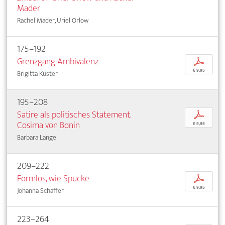
Mader
Rachel Mader, Uriel Orlow
175–192
Grenzgang Ambivalenz
p
€ 9,95
Brigitta Kuster
195–208
Satire als politisches Statement.
p
Cosima von Bonin
€ 9,95
Barbara Lange
209–222
Formlos, wie Spucke
p
€ 9,95
Johanna Schaffer
223–264