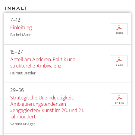
Inhalt
7–12
Einleitung
p
gratis
Rachel Mader
15–27
Anteil am Anderen. Politik und
p
strukturelle Ambivalenz
€ 9,95
Helmut Draxler
29–56
Strategische Uneindeutigkeit.
p
Ambiguierungstendenzen
€ 14,95
»engagierter« Kunst im 20. und 21.
Jahrhundert
Verena Krieger