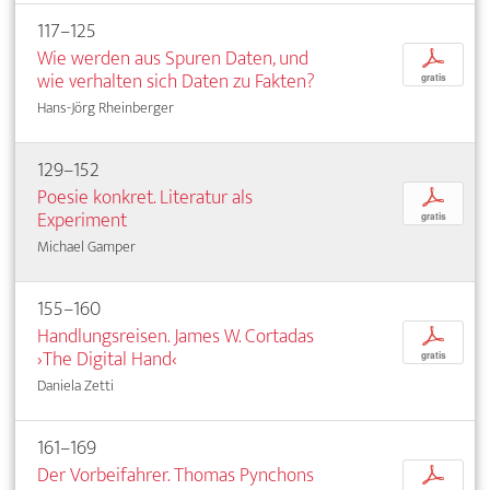
117–125
Wie werden aus Spuren Daten, und
p
wie verhalten sich Daten zu Fakten?
gratis
Hans-Jörg Rheinberger
129–152
Poesie konkret. Literatur als
p
Experiment
gratis
Michael Gamper
155–160
Handlungsreisen. James W. Cortadas
p
›The Digital Hand‹
gratis
Daniela Zetti
161–169
Der Vorbeifahrer. Thomas Pynchons
p