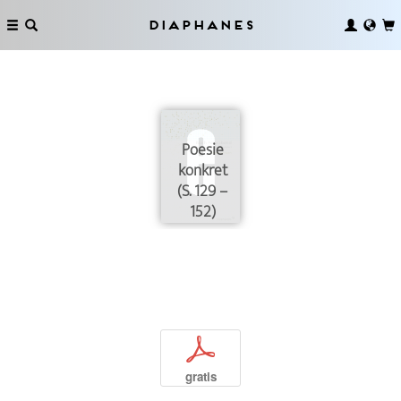
Diaphanes
Poesie
konkret
(S. 129 –
152)
p
gratis