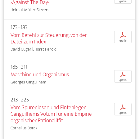
›Against The Day‹
gratis
Helmut Müller-Sievers
173–183
Vom Befehl zur Steuerung, von der
p
Datei zum Index
gratis
David Gugerli, Horst Herold
185–211
Maschine und Organismus
p
gratis
Georges Canguilhem
213–225
Vom Spurenlesen und Fintenlegen.
p
Canguilhems Votum für eine Empirie
gratis
organischer Rationalität
Cornelius Borck