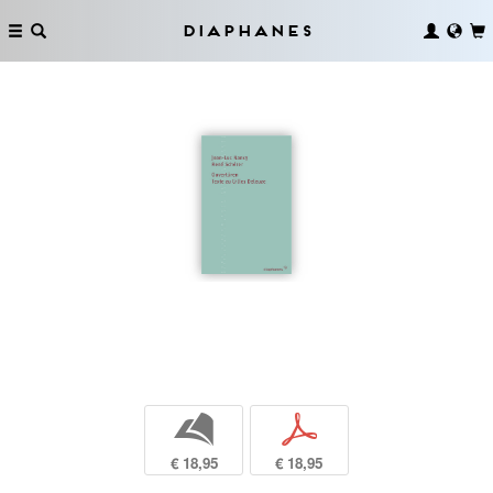
Diaphanes
b
p
€ 18,95
€ 18,95