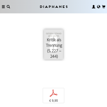
Diaphanes
Kritik als
Trennung
(S. 227 –
244)
p
€ 9,95