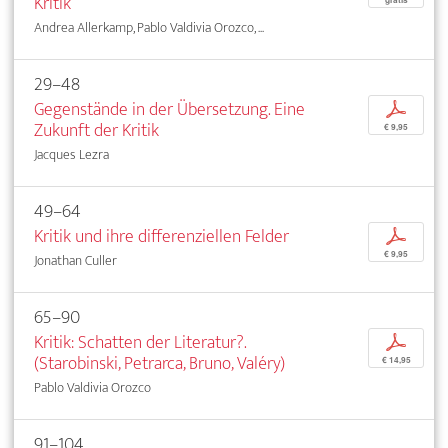
Kritik
Andrea Allerkamp, Pablo Valdivia Orozco, ...
29–48
Gegenstände in der Übersetzung. Eine
p
Zukunft der Kritik
€ 9,95
Jacques Lezra
49–64
Kritik und ihre differenziellen Felder
p
€ 9,95
Jonathan Culler
65–90
Kritik: Schatten der Literatur?.
p
(Starobinski, Petrarca, Bruno, Valéry)
€ 14,95
Pablo Valdivia Orozco
91–104