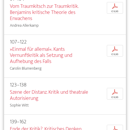
Vom Traumkitsch zur Traumkritik.
p
Benjamins kritische Theorie des
€ 9,95
Erwachens
Andrea Allerkamp
107–122
»Einmal für allemal«. Kants
p
Vernunftkritik als Setzung und
€ 9,95
Aufhebung des Falls
Carolin Blumenberg
123–138
Szene der Distanz. Kritik und theatrale
p
Autorisierung
€ 9,95
Sophie Witt
139–162
Ende der Kritik?. Kritisches Denken
p