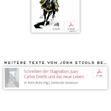
b
p
€ 50,00
€ 50,00
Weitere Texte von Jörn Etzold bei DIAPHANES
Schreiben der Stagnation. Juan
p
Carlos Onetti und das neue Leben
€ 7,95
In: Butis Butis (Hg.),
Stehende Gewässer