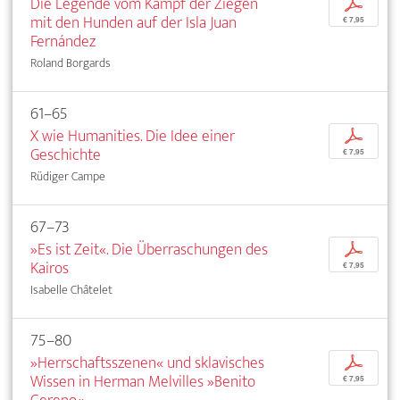
Die Legende vom Kampf der Ziegen
p
mit den Hunden auf der Isla Juan
€ 7,95
Fernández
Roland Borgards
61–65
X wie Humanities. Die Idee einer
p
Geschichte
€ 7,95
Rüdiger Campe
67–73
»Es ist Zeit«. Die Überraschungen des
p
Kairos
€ 7,95
Isabelle Châtelet
75–80
»Herrschaftsszenen« und sklavisches
p
Wissen in Herman Melvilles »Benito
€ 7,95