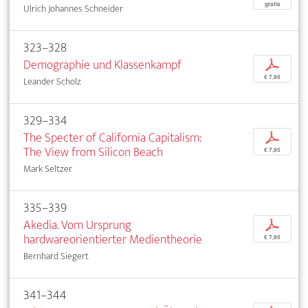
gratis
Ulrich Johannes Schneider
323–328
Demographie und Klassenkampf
p
€ 7,95
Leander Scholz
329–334
The Specter of California Capitalism:
p
The View from Silicon Beach
€ 7,95
Mark Seltzer
335–339
Akedia. Vom Ursprung
p
hardwareorientierter Medientheorie
€ 7,95
Bernhard Siegert
341–344