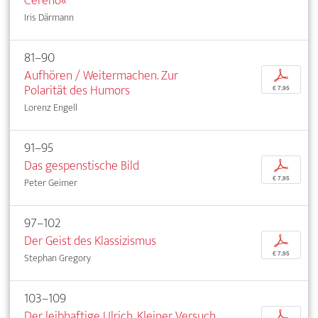
Cereno«
Iris Därmann
81–90
Aufhören / Weitermachen. Zur
p
Polarität des Humors
€ 7,95
Lorenz Engell
91–95
Das gespenstische Bild
p
€ 7,95
Peter Geimer
97–102
Der Geist des Klassizismus
p
€ 7,95
Stephan Gregory
103–109
Der leibhaftige Ulrich. Kleiner Versuch
p