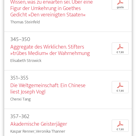
Wissen, was zu erwarten sei. Über eine
p
Figur der Umkehrung in Goethes
gratis
Gedicht »Den vereinigten Staaten«
Thomas Steinfeld
345–350
Aggregate des Wirklichen. Stifters
p
»trübes Medium« der Wahrnehmung
€ 7,95
Elisabeth Strowick
351–355
Die Weltgemeinschaft: Ein Chinese
p
liest Joseph Vogl
€ 7,95
Chenxi Tang
357–362
Akademische Geisterjäger
p
€ 7,95
Kaspar Renner, Veronika Thanner