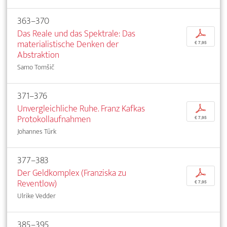
363–370
Das Reale und das Spektrale: Das
p
materialistische Denken der
€ 7,95
Abstraktion
Samo Tomšič
371–376
Unvergleichliche Ruhe. Franz Kafkas
p
Protokollaufnahmen
€ 7,95
Johannes Türk
377–383
Der Geldkomplex (Franziska zu
p
Reventlow)
€ 7,95
Ulrike Vedder
385–395