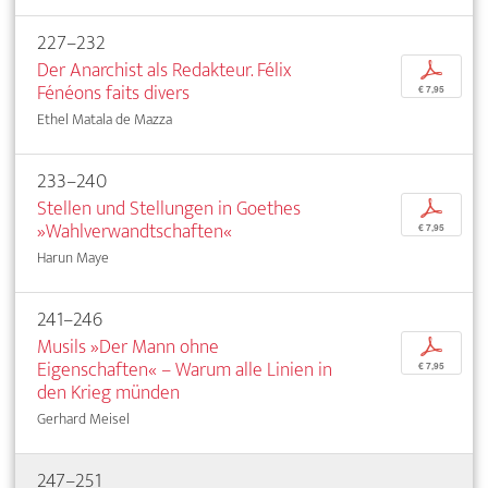
227–232
Der Anarchist als Redakteur. Félix
p
Fénéons faits divers
€ 7,95
Ethel Matala de Mazza
233–240
Stellen und Stellungen in Goethes
p
»Wahlverwandtschaften«
€ 7,95
Harun Maye
241–246
Musils »Der Mann ohne
p
Eigenschaften« – Warum alle Linien in
€ 7,95
den Krieg münden
Gerhard Meisel
247–251