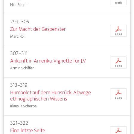
gratis
Nils Röller
299–305
Zur Macht der Gespenster
p
€ 7,95
Marc Rölli
307–311
Ankunft in Amerika. Vignette für J.V.
p
€ 7,95
Armin Schäfer
313–319
Humboldt auf dem Hunsrück. Abwege
p
ethnographischen Wissens
€ 7,95
Klaus R. Scherpe
321–322
Eine letzte Seite
p