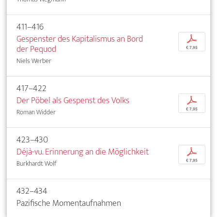
411–416
Gespenster des Kapitalismus an Bord
p
der Pequod
€ 7,95
Niels Werber
417–422
Der Pöbel als Gespenst des Volks
p
€ 7,95
Roman Widder
423–430
Déjà-vu. Erinnerung an die Möglichkeit
p
€ 7,95
Burkhardt Wolf
432–434
Pazifische Momentaufnahmen