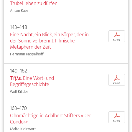
Trubel leben zu dürfen
Anton Kaes
143–148
Eine Nacht, ein Blick, ein Körper, der in
p
der Sonne verbrennt. Filmische
€ 7,95
Metaphern der Zeit
Hermann Kappelhoff
149–162
Τῆλε. Eine Wort- und
p
Begriffsgeschichte
€ 9,95
Wolf Kittler
163–170
Ohnmächtige in Adalbert Stifters »Der
p
Condor«
€ 7,95
Malte Kleinwort