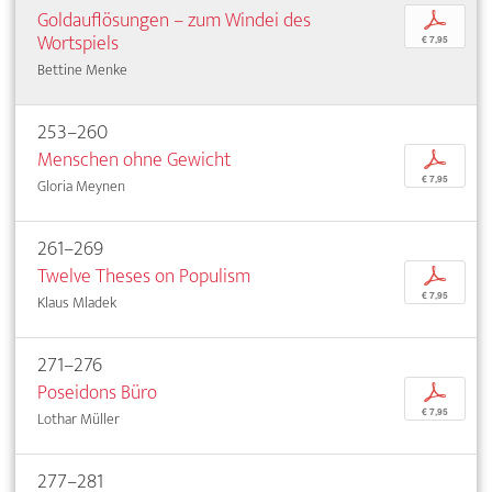
Goldauflösungen – zum Windei des
p
Wortspiels
€ 7,95
Bettine Menke
253–260
Menschen ohne Gewicht
p
€ 7,95
Gloria Meynen
261–269
Twelve Theses on Populism
p
€ 7,95
Klaus Mladek
271–276
Poseidons Büro
p
€ 7,95
Lothar Müller
277–281