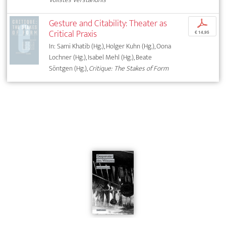
Gesture and Citability: Theater as
p
Critical Praxis
€ 14,95
In: Sami Khatib (Hg.), Holger Kuhn (Hg.), Oona
Lochner (Hg.), Isabel Mehl (Hg.), Beate
Söntgen (Hg.),
Critique: The Stakes of Form