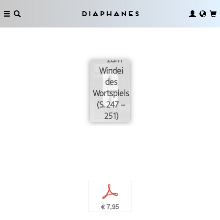
Diaphanes
Goldauflösungen
– zum
Windei
des
Wortspiels
(S. 247 –
251)
p
€ 7,95