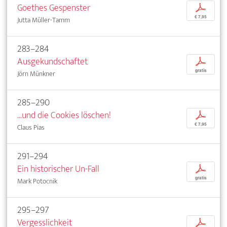
Goethes Gespenster
p
€ 7,95
Jutta Müller-Tamm
283–284
Ausgekundschaftet
p
gratis
Jörn Münkner
285–290
...und die Cookies löschen!
p
€ 7,95
Claus Pias
291–294
Ein historischer Un-Fall
p
gratis
Mark Potocnik
295–297
Vergesslichkeit
p