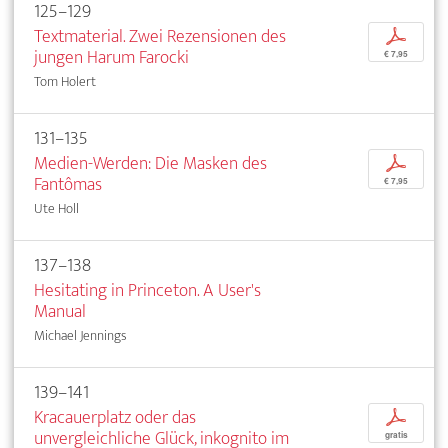
125–129
Textmaterial. Zwei Rezensionen des
p
jungen Harum Farocki
€ 7,95
Tom Holert
131–135
Medien-Werden: Die Masken des
p
Fantômas
€ 7,95
Ute Holl
137–138
Hesitating in Princeton. A User's
Manual
Michael Jennings
139–141
Kracauerplatz oder das
p
unvergleichliche Glück, inkognito im
gratis