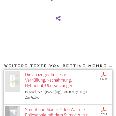
Weitere Texte von Bettine Menke bei DIAPHANES
Die anagogische Lesart.
p
Verhüllung, Nachahmung,
€ 14,95
Hybridität, Übersetzungen
In: Markus Krajewski (Hg.), Harun Maye (Hg.),
Die Hyäne
Sumpf und Mauer. Oder: Was die
p
Philosophie mit dem Sumpf zu tun
€ 7,95