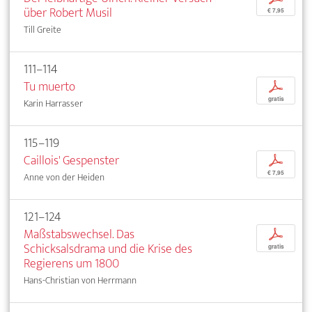
über Robert Musil
€ 7,95
Till Greite
111–114
Tu muerto
p
gratis
Karin Harrasser
115–119
Caillois' Gespenster
p
€ 7,95
Anne von der Heiden
121–124
Maßstabswechsel. Das
p
Schicksalsdrama und die Krise des
gratis
Regierens um 1800
Hans-Christian von Herrmann