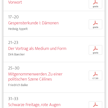
Vorwort
p
gratis
17–20
Gespensterkunde I: Dämonen
p
gratis
Hedwig Appelt
21–23
Der Vortrag als Medium und Form
p
gratis
Dirk Baecker
25–30
Mitgenommenwerden. Zu einer
p
politischen Szene Célines
€ 7,95
Friedrich Balke
31–33
Schwarze Freitage, rote Augen
p