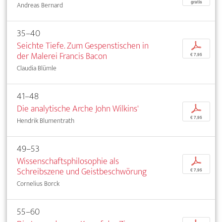
gratis
Andreas Bernard
35–40
Seichte Tiefe. Zum Gespenstischen in
p
der Malerei Francis Bacon
€ 7,95
Claudia Blümle
41–48
Die analytische Arche John Wilkins'
p
€ 7,95
Hendrik Blumentrath
49–53
Wissenschaftsphilosophie als
p
Schreibszene und Geistbeschwörung
€ 7,95
Cornelius Borck
55–60