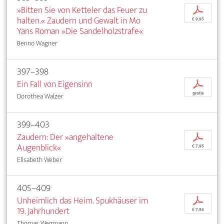
»Bitten Sie von Ketteler das Feuer zu
p
halten.« Zaudern und Gewalt in Mo
€ 9,95
Yans Roman »Die Sandelholzstrafe«
Benno Wagner
397–398
Ein Fall von Eigensinn
p
gratis
Dorothea Walzer
399–403
Zaudern: Der »angehaltene
p
Augenblick«
€ 7,95
Elisabeth Weber
405–409
Unheimlich das Heim. Spukhäuser im
p
19. Jahrhundert
€ 7,95
Thomas Wegmann