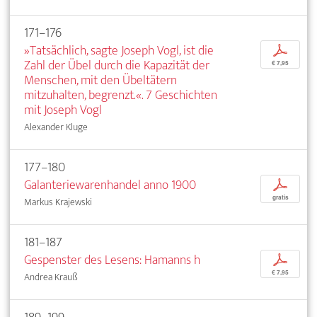
171–176
»Tatsächlich, sagte Joseph Vogl, ist die
p
Zahl der Übel durch die Kapazität der
€ 7,95
Menschen, mit den Übeltätern
mitzuhalten, begrenzt.«. 7 Geschichten
mit Joseph Vogl
Alexander Kluge
177–180
Galanteriewarenhandel anno 1900
p
gratis
Markus Krajewski
181–187
Gespenster des Lesens: Hamanns h
p
€ 7,95
Andrea Krauß