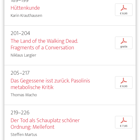
189–199
Hüttenkunde
p
€ 9,95
Karin Krauthausen
201–204
The Land of the Walking Dead.
p
Fragments of a Conversation
gratis
Niklaus Largier
205–217
Das Gegessene isst zurück. Pasolinis
p
metabolische Kritik
€ 9,95
Thomas Macho
219–226
Der Tod als Schauplatz schöner
p
Ordnung: Mellefont
€ 7,95
Steffen Martus