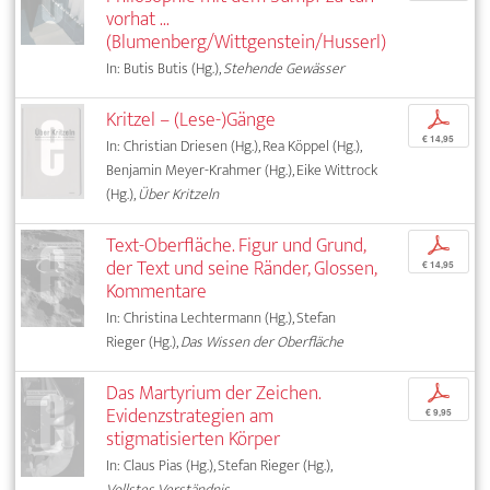
vorhat ...
(Blumenberg/Wittgenstein/Husserl)
In: Butis Butis (Hg.),
Stehende Gewässer
Kritzel – (Lese-)Gänge
p
€ 14,95
In: Christian Driesen (Hg.), Rea Köppel (Hg.),
Benjamin Meyer-Krahmer (Hg.), Eike Wittrock
(Hg.),
Über Kritzeln
Text-Oberfläche. Figur und Grund,
p
der Text und seine Ränder, Glossen,
€ 14,95
Kommentare
In: Christina Lechtermann (Hg.), Stefan
Rieger (Hg.),
Das Wissen der Oberfläche
Das Martyrium der Zeichen.
p
Evidenzstrategien am
€ 9,95
stigmatisierten Körper
In: Claus Pias (Hg.), Stefan Rieger (Hg.),
Vollstes Verständnis