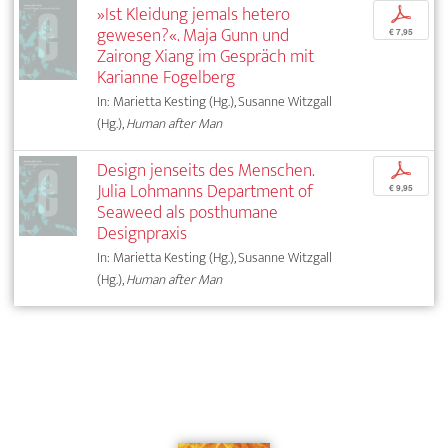
»Ist Kleidung jemals hetero
p
gewesen?«. Maja Gunn und
€ 7,95
Zairong Xiang im Gespräch mit
Karianne Fogelberg
In: Marietta Kesting (Hg.), Susanne Witzgall
(Hg.),
Human after Man
Design jenseits des Menschen.
p
Julia Lohmanns Department of
€ 9,95
Seaweed als posthumane
Designpraxis
In: Marietta Kesting (Hg.), Susanne Witzgall
(Hg.),
Human after Man