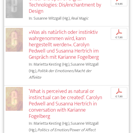
Technologies: Dis/enchantment by
€ 9,95
Design
In: Susanne Witzgall (Hg.),
Real Magic
»Was als natürlich oder instinktiv
p
wahrgenommen wird, kann
€ 7,95
hergestellt werden«. Carolyn
Pedwell und Susanna Hertrich im
Gespräch mit Karianne Fogelberg
In: Marietta Kesting (Hg.), Susanne Witzgall
(Hg.),
Politik der Emotionen/Macht der
Affekte
‘What is perceived as natural or
p
instinctual can be created’. Carolyn
€ 7,95
Pedwell and Susanna Hertrich in
conversation with Karianne
Fogelberg
In: Marietta Kesting (Hg.), Susanne Witzgall
(Hg.),
Politics of Emotion/Power of Affect