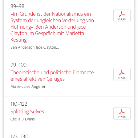
89–98
»Im Grunde ist der Nationalismus ein
p
System der ungleichen Verteilung von
€ 5,95
Hoffnung«. Ben Anderson und Jace
Clayton im Gespräch mit Marietta
Kesting
Ben Anderson, Jace Clayton, ...
99–109
Theoretische und politische Elemente
p
eines affektiven Gefüges
€ 7,95
Marie-Luise Angerer
110–122
Splitting Selves
p
€ 7,95
Cécile B. Evans
123–130