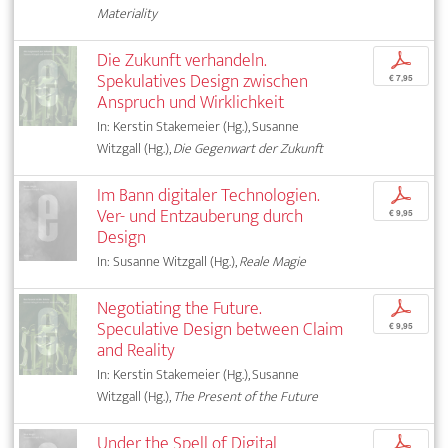
Materiality
Die Zukunft verhandeln.
p
Spekulatives Design zwischen
€ 7,95
Anspruch und Wirklichkeit
In: Kerstin Stakemeier (Hg.), Susanne
Witzgall (Hg.),
Die Gegenwart der Zukunft
Im Bann digitaler Technologien.
p
Ver- und Entzauberung durch
€ 9,95
Design
In: Susanne Witzgall (Hg.),
Reale Magie
Negotiating the Future.
p
Speculative Design between Claim
€ 9,95
and Reality
In: Kerstin Stakemeier (Hg.), Susanne
Witzgall (Hg.),
The Present of the Future
Under the Spell of Digital
p