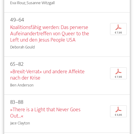
Eva Illouz, Susanne Witzgall
49–64
Koalitionsfähig werden: Das perverse
p
Aufeinandertreffen von Queer to the
€ 7,95
Left und den Jesus People USA
Deborah Gould
65–82
»Brexit-Verrat« und andere Affekte
p
nach der Krise
€ 7,95
Ben Anderson
83–88
»There is a Light that Never Goes
p
Out...«
€ 5,95
Jace Clayton