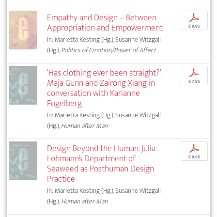
Empathy and Design – Between
p
Appropriation and Empowerment
€ 9,95
In: Marietta Kesting (Hg.), Susanne Witzgall
(Hg.),
Politics of Emotion/Power of Affect
‘Has clothing ever been straight?’.
p
Maja Gunn and Zairong Xiang in
€ 7,95
conversation with Karianne
Fogelberg
In: Marietta Kesting (Hg.), Susanne Witzgall
(Hg.),
Human after Man
Design Beyond the Human. Julia
p
Lohmann’s Department of
€ 9,95
Seaweed as Posthuman Design
Practice
In: Marietta Kesting (Hg.), Susanne Witzgall
(Hg.),
Human after Man