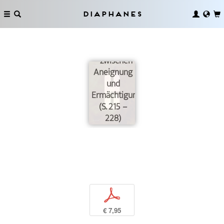
Diaphanes
Empathie
und Design
– zwischen
Aneignung
und
Ermächtigung
(S. 215 –
228)
p
€ 7,95