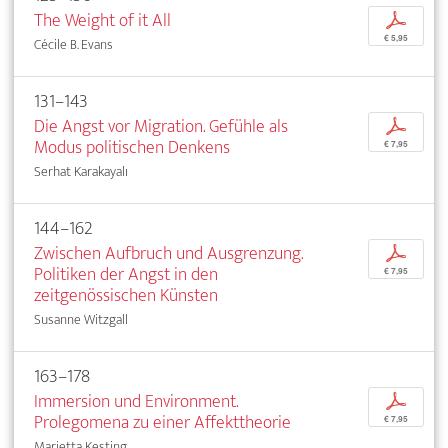
The Weight of it All
p
€ 5,95
Cécile B. Evans
131–143
Die Angst vor Migration. Gefühle als
p
Modus politischen Denkens
€ 7,95
Serhat Karakayalı
144–162
Zwischen Aufbruch und Ausgrenzung.
p
Politiken der Angst in den
€ 7,95
zeitgenössischen Künsten
Susanne Witzgall
163–178
Immersion und Environment.
p
Prolegomena zu einer Affekttheorie
€ 7,95
Marietta Kesting