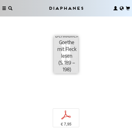
Diaphanes
Denkkollektive:
Goethe
mit Fleck
lesen
(S. 189 –
198)
p
€ 7,95