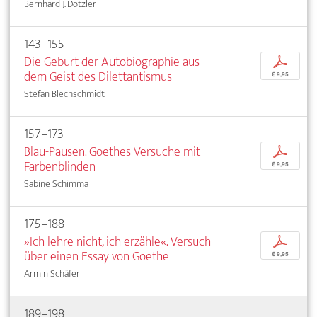
Bernhard J. Dotzler
143–155
Die Geburt der Autobiographie aus
p
dem Geist des Dilettantismus
€ 9,95
Stefan Blechschmidt
157–173
Blau-Pausen. Goethes Versuche mit
p
Farbenblinden
€ 9,95
Sabine Schimma
175–188
»Ich lehre nicht, ich erzähle«. Versuch
p
über einen Essay von Goethe
€ 9,95
Armin Schäfer
189–198