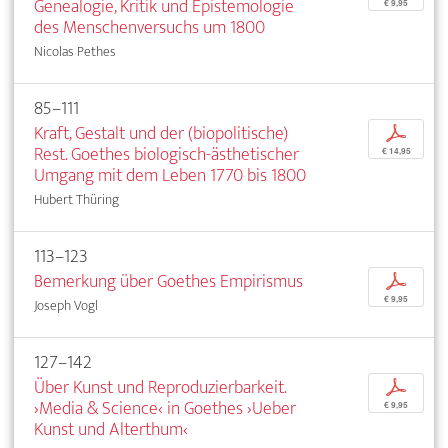
Genealogie, Kritik und Epistemologie
€ 9,95
des Menschenversuchs um 1800
Nicolas Pethes
85–111
Kraft, Gestalt und der (biopolitische)
p
Rest. Goethes biologisch-ästhetischer
€ 14,95
Umgang mit dem Leben 1770 bis 1800
Hubert Thüring
113–123
Bemerkung über Goethes Empirismus
p
€ 9,95
Joseph Vogl
127–142
Über Kunst und Reproduzierbarkeit.
p
›Media & Science‹ in Goethes ›Ueber
€ 9,95
Kunst und Alterthum‹