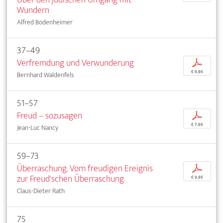
Wundern
Alfred Bodenheimer
37–49
Verfremdung und Verwunderung
p
€ 9,95
Bernhard Waldenfels
51–57
Freud – sozusagen
p
€ 7,95
Jean-Luc Nancy
59–73
Überraschung. Vom freudigen Ereignis
p
zur Freud'schen Überraschung
€ 9,95
Claus-Dieter Rath
75