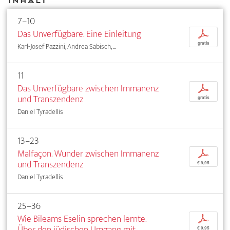
Inhalt
7–10
Das Unverfügbare. Eine Einleitung
p
gratis
Karl-Josef Pazzini, Andrea Sabisch, ...
11
Das Unverfügbare zwischen Immanenz
p
und Transzendenz
gratis
Daniel Tyradellis
13–23
Malfaçon. Wunder zwischen Immanenz
p
und Transzendenz
€ 9,95
Daniel Tyradellis
25–36
Wie Bileams Eselin sprechen lernte.
p
Über den jüdischen Umgang mit
€ 9,95