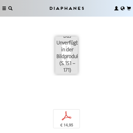
Diaphanes
Das
Unverfügbare
in der
Bildproduktion
(S. 151 –
171)
p
€ 14,95