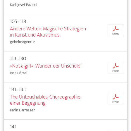
Karl-Josef Pazzini
105–118
Andere Welten. Magische Strategien
p
in Kunst und Aktivismus
€ 9,95
geheimagentur
119–130
»Not a girl«. Wunder der Unschuld
p
€ 9,95
Insa Härtel
131–140
The Untouchables. Choreographie
p
einer Begegnung
€ 7,95
Karin Harrasser
141