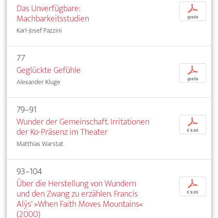
Das Unverfügbare:
p
Machbarkeitsstudien
gratis
Karl-Josef Pazzini
77
Geglückte Gefühle
p
gratis
Alexander Kluge
79–91
Wunder der Gemeinschaft. Irritationen
p
der Ko-Präsenz im Theater
€ 9,95
Matthias Warstat
93–104
Über die Herstellung von Wundern
p
und den Zwang zu erzählen. Francis
€ 9,95
Alÿs' »When Faith Moves Mountains«
(2000)