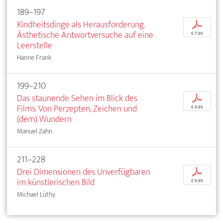
189–197
Kindheitsdinge als Herausforderung.
p
Ästhetische Antwortversuche auf eine
€ 7,95
Leerstelle
Hanne Frank
199–210
Das staunende Sehen im Blick des
p
Films. Von Perzepten, Zeichen und
€ 9,95
(dem) Wundern
Manuel Zahn
211–228
Drei Dimensionen des Unverfügbaren
p
im künstlerischen Bild
€ 9,95
Michael Lüthy