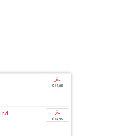
p
€ 14,95
 und
p
€ 14,95