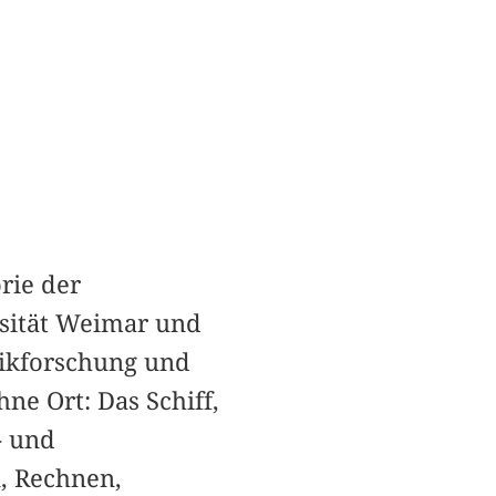
rie der
rsität Weimar und
hnikforschung und
e Ort: Das Schiff,
- und
, Rechnen,