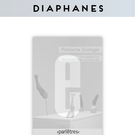
Diaphanes
›parlêtres‹