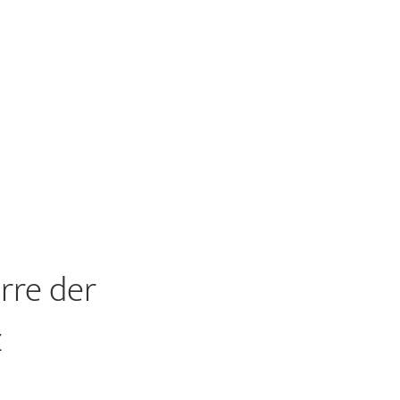
rre der
z