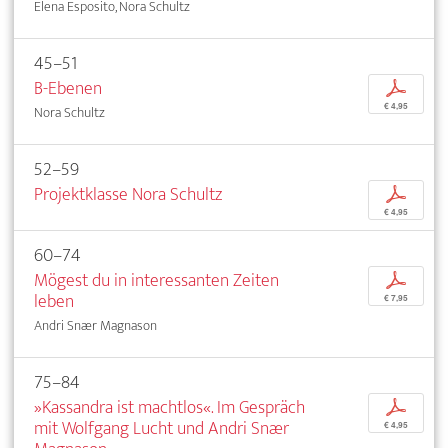
Elena Esposito, Nora Schultz
45–51
B-Ebenen
p
€ 4,95
Nora Schultz
52–59
Projektklasse Nora Schultz
p
€ 4,95
60–74
Mögest du in interessanten Zeiten
p
leben
€ 7,95
Andri Snær Magnason
75–84
»Kassandra ist machtlos«. Im Gespräch
p
mit Wolfgang Lucht und Andri Snær
€ 4,95