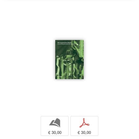
b
p
€ 30,00
€ 30,00