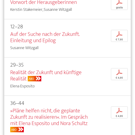
Vorwort der Herausgeberinnen
p
gratis
Kerstin Stakemeier, Susanne Witzgall
12–28
Auf der Suche nach der Zukunft.
p
Einleitung und Epilog
€ 7,95
Susanne Witzgall
29–35
Realität der Zukunft und künftige
p
Realität
€ 4,95
ABO
Elena Esposito
36–44
»Pläne helfen nicht, die geplante
p
Zukunft zu realisieren«. Im Gespräch
€ 4,95
mit Elena Esposito und Nora Schultz
ABO