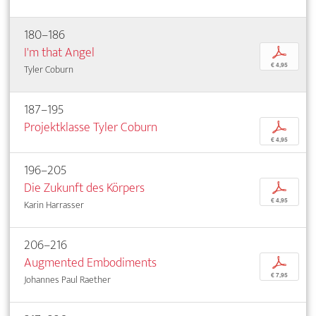
180–186
I'm that Angel
p
€ 4,95
Tyler Coburn
187–195
Projektklasse Tyler Coburn
p
€ 4,95
196–205
Die Zukunft des Körpers
p
€ 4,95
Karin Harrasser
206–216
Augmented Embodiments
p
€ 7,95
Johannes Paul Raether