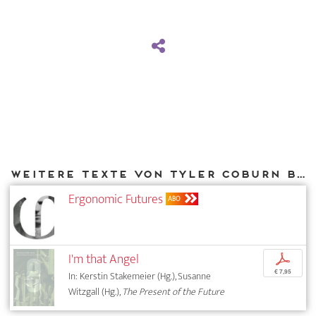
Weitere Texte von Tyler Coburn bei DIAPHANES
Ergonomic Futures
ABO
I'm that Angel
p
€ 7,95
In: Kerstin Stakemeier (Hg.), Susanne
Witzgall (Hg.),
The Present of the Future