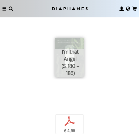
Diaphanes
I'm that
Angel
(S. 180 –
186)
p
€ 4,95