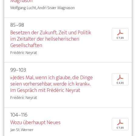
Magnason
Wolfgang Lucht, Andri Snær Magnason
85–98
Besetzen der Zukunft. Zeit und Politik
p
im Zeitalter der hellseherischen
€ 7,95
Gesellschaften
Frédéric Neyrat
99–103
»Jedes Mal, wenn ich glaube, die Dinge
p
seien vorhersehbar, werde ich krank«.
€ 4,95
Im Gespräch mit Frédéric Neyrat
Frédéric Neyrat
104–116
Wozu überhaupt Neues
p
€ 7,95
Jan St. Werner