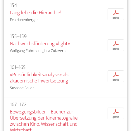
154
Lang lebe die Hierarchie!
p
gratis
Eva Hohenberger
155–159
Nachwuchsförderung »light«
p
gratis
Wolfgang Fuhrmann, Julia Zutavern
161–165
»Persönlichkeitsanalyse« als
p
akademische Inwertsetzung
gratis
Susanne Bauer
167–172
Bewegungsbilder – Bücher zur
p
Übersetzung der Kinematografie
gratis
zwischen Kino, Wissenschaft und
Wirtschaft