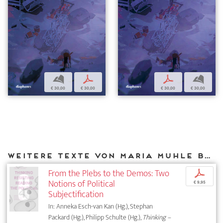
b
p
p
b
€ 30,00
€ 30,00
€ 30,00
€ 30,00
Weitere Texte von Maria Muhle bei DIAPHANES
From the Plebs to the Demos: Two
p
Notions of Political
€ 9,95
Subjectification
In: Anneka Esch-van Kan (Hg.), Stephan
Packard (Hg.), Philipp Schulte (Hg.),
Thinking –