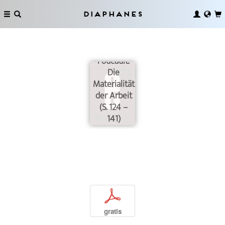
Diaphanes
Foucault.
Die
Materialität
der Arbeit
(S. 124 –
141)
p
gratis