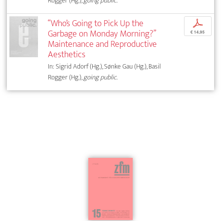
Rogger (Hg.),
going public.
“Who’s Going to Pick Up the
p
Garbage on Monday Morning?”
€ 14,95
Maintenance and Reproductive
Aesthetics
In: Sigrid Adorf (Hg.), Sønke Gau (Hg.), Basil
Rogger (Hg.),
going public.