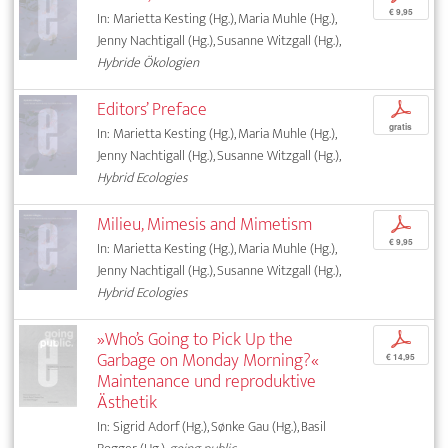
€ 9,95
In: Marietta Kesting (Hg.), Maria Muhle (Hg.),
Jenny Nachtigall (Hg.), Susanne Witzgall (Hg.),
Hybride Ökologien
Editors’ Preface
p
gratis
In: Marietta Kesting (Hg.), Maria Muhle (Hg.),
Jenny Nachtigall (Hg.), Susanne Witzgall (Hg.),
Hybrid Ecologies
Milieu, Mimesis and Mimetism
p
€ 9,95
In: Marietta Kesting (Hg.), Maria Muhle (Hg.),
Jenny Nachtigall (Hg.), Susanne Witzgall (Hg.),
Hybrid Ecologies
»Who’s Going to Pick Up the
p
Garbage on Monday Morning?«
€ 14,95
Maintenance und reproduktive
Ästhetik
In: Sigrid Adorf (Hg.), Sønke Gau (Hg.), Basil