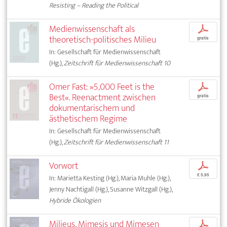
Resisting – Reading the Political
Medienwissenschaft als
p
theoretisch-politisches Milieu
gratis
In: Gesellschaft für Medienwissenschaft
(Hg.),
Zeitschrift für Medienwissenschaft 10
Omer Fast: »5,000 Feet is the
p
Best«. Reenactment zwischen
gratis
dokumentarischem und
ästhetischem Regime
In: Gesellschaft für Medienwissenschaft
(Hg.),
Zeitschrift für Medienwissenschaft 11
Vorwort
p
€ 5,95
In: Marietta Kesting (Hg.), Maria Muhle (Hg.),
Jenny Nachtigall (Hg.), Susanne Witzgall (Hg.),
Hybride Ökologien
Milieus, Mimesis und Mimesen
p