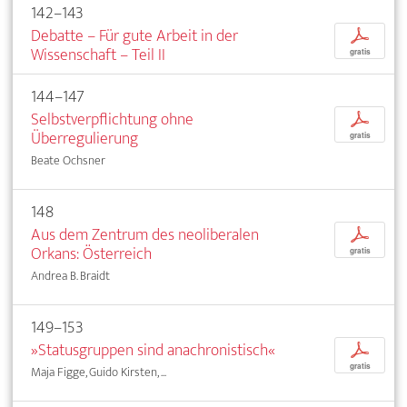
142–143
Debatte – Für gute Arbeit in der
p
Wissenschaft – Teil II
gratis
144–147
Selbstverpflichtung ohne
p
Überregulierung
gratis
Beate Ochsner
148
Aus dem Zentrum des neoliberalen
p
Orkans: Österreich
gratis
Andrea B. Braidt
149–153
»Statusgruppen sind anachronistisch«
p
gratis
Maja Figge, Guido Kirsten, ...