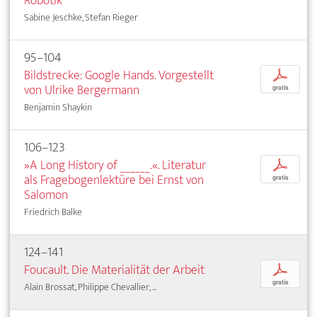
Robotik
Sabine Jeschke, Stefan Rieger
95–104
Bildstrecke: Google Hands. Vorgestellt
p
von Ulrike Bergermann
gratis
Benjamin Shaykin
106–123
»A Long History of ______.«. Literatur
p
als Fragebogenlektüre bei Ernst von
gratis
Salomon
Friedrich Balke
124–141
Foucault. Die Materialität der Arbeit
p
gratis
Alain Brossat, Philippe Chevallier, ...