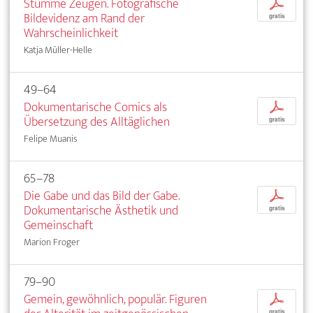
Stumme Zeugen. Fotografische
p
Bildevidenz am Rand der
gratis
Wahrscheinlichkeit
Katja Müller-Helle
49–64
Dokumentarische Comics als
p
Übersetzung des Alltäglichen
gratis
Felipe Muanis
65–78
Die Gabe und das Bild der Gabe.
p
Dokumentarische Ästhetik und
gratis
Gemeinschaft
Marion Froger
79–90
Gemein, gewöhnlich, populär. Figuren
p
gratis