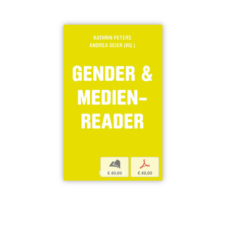
b
p
€ 40,00
€ 40,00