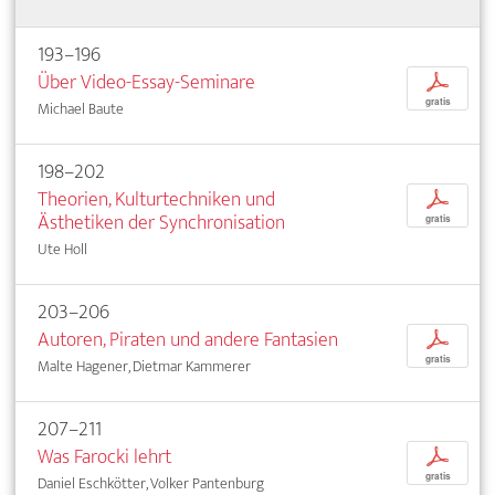
193–196
Über Video-Essay-Seminare
p
gratis
Michael Baute
198–202
Theorien, Kulturtechniken und
p
Ästhetiken der Synchronisation
gratis
Ute Holl
203–206
Autoren, Piraten und andere Fantasien
p
gratis
Malte Hagener, Dietmar Kammerer
207–211
Was Farocki lehrt
p
gratis
Daniel Eschkötter, Volker Pantenburg