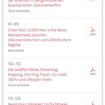
der Alterität im zeitgenössischen
brasilianischen Dokumentarfilm
César Guimarães
91–101
Omer Fast: »5,000 Feet is the Best«.
p
Reenactment zwischen
gratis
dokumentarischem und ästhetischem
Regime
Maria Muhle
102–112
Die zwölfte Fläche. Streaming,
p
Mapping, Stitching Places: Zu »Haiti
gratis
360°« und »People's Park«
Simon Rothöhler
113–126
Revolution Uploaded. Un/Sichtbares
p