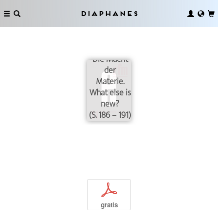
Diaphanes
Die Macht
der
Materie.
What else is
new?
(S. 186 – 191)
p
gratis