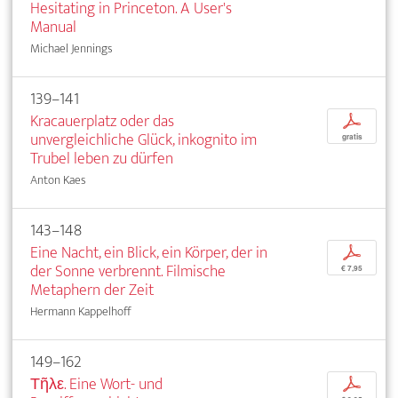
Hesitating in Princeton. A User's
Manual
Michael Jennings
139–141
Kracauerplatz oder das
p
unvergleichliche Glück, inkognito im
gratis
Trubel leben zu dürfen
Anton Kaes
143–148
Eine Nacht, ein Blick, ein Körper, der in
p
der Sonne verbrennt. Filmische
€ 7,95
Metaphern der Zeit
Hermann Kappelhoff
149–162
Τῆλε. Eine Wort- und
p