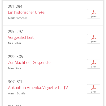
291–294
Ein historischer Un-Fall
p
gratis
Mark Potocnik
295–297
Vergesslichkeit
p
gratis
Nils Röller
299–305
Zur Macht der Gespenster
p
€ 7,95
Marc Rölli
307–311
Ankunft in Amerika. Vignette für J.V.
p
€ 7,95
Armin Schäfer