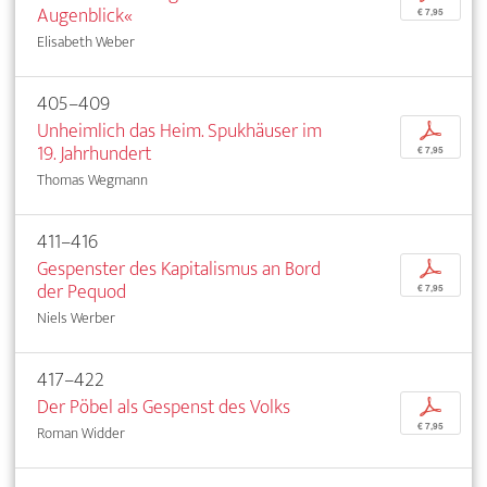
Augenblick«
€ 7,95
Elisabeth Weber
405–409
Unheimlich das Heim. Spukhäuser im
p
19. Jahrhundert
€ 7,95
Thomas Wegmann
411–416
Gespenster des Kapitalismus an Bord
p
der Pequod
€ 7,95
Niels Werber
417–422
Der Pöbel als Gespenst des Volks
p
€ 7,95
Roman Widder