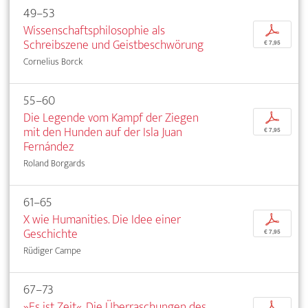
49–53
Wissenschaftsphilosophie als
p
Schreibszene und Geistbeschwörung
€ 7,95
Cornelius Borck
55–60
Die Legende vom Kampf der Ziegen
p
mit den Hunden auf der Isla Juan
€ 7,95
Fernández
Roland Borgards
61–65
X wie Humanities. Die Idee einer
p
Geschichte
€ 7,95
Rüdiger Campe
67–73
»Es ist Zeit«. Die Überraschungen des
p