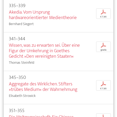
335–339
Akedia. Vom Ursprung
p
hardwareorientierter Medientheorie
€ 7,95
Bernhard Siegert
341–344
Wissen, was zu erwarten sei. Über eine
p
Figur der Umkehrung in Goethes
gratis
Gedicht »Den vereinigten Staaten«
Thomas Steinfeld
345–350
Aggregate des Wirklichen. Stifters
p
»trübes Medium« der Wahrnehmung
€ 7,95
Elisabeth Strowick
351–355