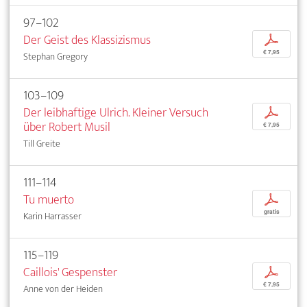
97–102
Der Geist des Klassizismus
p
€ 7,95
Stephan Gregory
103–109
Der leibhaftige Ulrich. Kleiner Versuch
p
über Robert Musil
€ 7,95
Till Greite
111–114
Tu muerto
p
gratis
Karin Harrasser
115–119
Caillois' Gespenster
p
€ 7,95
Anne von der Heiden