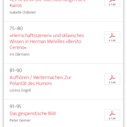
Kairos
€ 7,95
Isabelle Châtelet
75–80
»Herrschaftsszenen« und sklavisches
p
Wissen in Herman Melvilles »Benito
€ 7,95
Cereno«
Iris Därmann
81–90
Aufhören / Weitermachen. Zur
p
Polarität des Humors
€ 7,95
Lorenz Engell
91–95
Das gespenstische Bild
p
€ 7,95
Peter Geimer