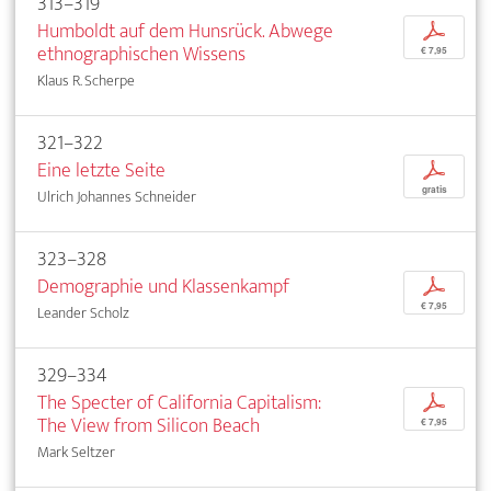
313–319
Humboldt auf dem Hunsrück. Abwege
p
ethnographischen Wissens
€ 7,95
Klaus R. Scherpe
321–322
Eine letzte Seite
p
gratis
Ulrich Johannes Schneider
323–328
Demographie und Klassenkampf
p
€ 7,95
Leander Scholz
329–334
The Specter of California Capitalism:
p
The View from Silicon Beach
€ 7,95
Mark Seltzer