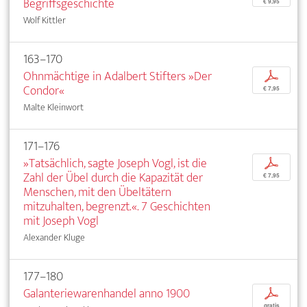
Begriffsgeschichte
€ 9,95
Wolf Kittler
163–170
Ohnmächtige in Adalbert Stifters »Der
p
Condor«
€ 7,95
Malte Kleinwort
171–176
»Tatsächlich, sagte Joseph Vogl, ist die
p
Zahl der Übel durch die Kapazität der
€ 7,95
Menschen, mit den Übeltätern
mitzuhalten, begrenzt.«. 7 Geschichten
mit Joseph Vogl
Alexander Kluge
177–180
Galanteriewarenhandel anno 1900
p
gratis