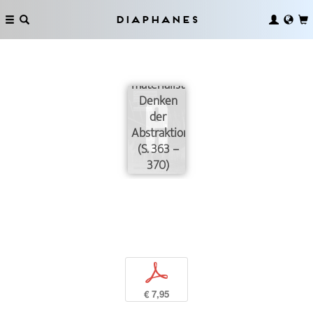
Das Reale
Diaphanes
und das
Spektrale:
Das
materialistische
Denken
der
Abstraktion
(S. 363 –
370)
p
€ 7,95