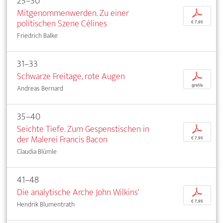
25–30
Mitgenommenwerden. Zu einer
p
politischen Szene Célines
€ 7,95
Friedrich Balke
31–33
Schwarze Freitage, rote Augen
p
gratis
Andreas Bernard
35–40
Seichte Tiefe. Zum Gespenstischen in
p
der Malerei Francis Bacon
€ 7,95
Claudia Blümle
41–48
Die analytische Arche John Wilkins'
p
€ 7,95
Hendrik Blumentrath