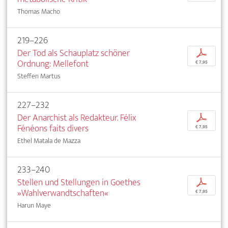
Thomas Macho
219–226
Der Tod als Schauplatz schöner
p
Ordnung: Mellefont
€ 7,95
Steffen Martus
227–232
Der Anarchist als Redakteur. Félix
p
Fénéons faits divers
€ 7,95
Ethel Matala de Mazza
233–240
Stellen und Stellungen in Goethes
p
»Wahlverwandtschaften«
€ 7,95
Harun Maye