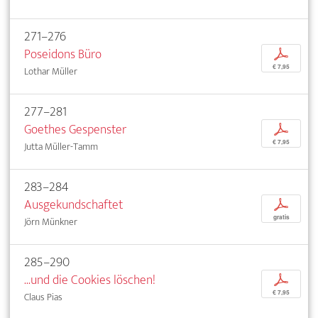
271–276
Poseidons Büro
p
€ 7,95
Lothar Müller
277–281
Goethes Gespenster
p
€ 7,95
Jutta Müller-Tamm
283–284
Ausgekundschaftet
p
gratis
Jörn Münkner
285–290
...und die Cookies löschen!
p
€ 7,95
Claus Pias