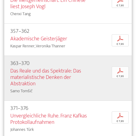
Die Weltgemeinschaft: Ein Chinese
p
liest Joseph Vogl
€ 7,95
Chenxi Tang
357–362
Akademische Geisterjäger
p
€ 7,95
Kaspar Renner, Veronika Thanner
363–370
Das Reale und das Spektrale: Das
p
materialistische Denken der
€ 7,95
Abstraktion
Samo Tomšič
371–376
Unvergleichliche Ruhe. Franz Kafkas
p
Protokollaufnahmen
€ 7,95
Johannes Türk