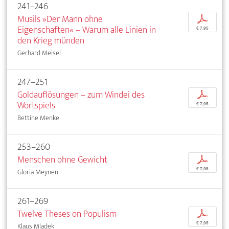
241–246
Musils »Der Mann ohne
p
Eigenschaften« – Warum alle Linien in
€ 7,95
den Krieg münden
Gerhard Meisel
247–251
Goldauflösungen – zum Windei des
p
Wortspiels
€ 7,95
Bettine Menke
253–260
Menschen ohne Gewicht
p
€ 7,95
Gloria Meynen
261–269
Twelve Theses on Populism
p
€ 7,95
Klaus Mladek