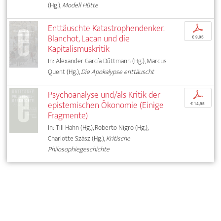
(Hg.),
Modell Hütte
Enttäuschte Katastrophendenker.
p
Blanchot, Lacan und die
€ 9,95
Kapitalismuskritik
In: Alexander García Düttmann (Hg.), Marcus
Quent (Hg.),
Die Apokalypse enttäuscht
Psychoanalyse und/als Kritik der
p
epistemischen Ökonomie (Einige
€ 14,95
Fragmente)
In: Till Hahn (Hg.), Roberto Nigro (Hg.),
Charlotte Szász (Hg.),
Kritische
Philosophiegeschichte