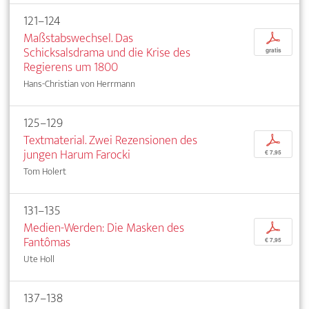
121–124
Maßstabswechsel. Das
p
Schicksalsdrama und die Krise des
gratis
Regierens um 1800
Hans-Christian von Herrmann
125–129
Textmaterial. Zwei Rezensionen des
p
jungen Harum Farocki
€ 7,95
Tom Holert
131–135
Medien-Werden: Die Masken des
p
Fantômas
€ 7,95
Ute Holl
137–138