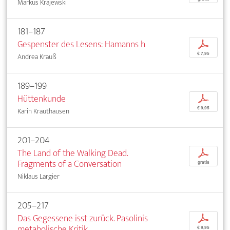
Markus Krajewski
181–187
Gespenster des Lesens: Hamanns h
p
€ 7,95
Andrea Krauß
189–199
Hüttenkunde
p
€ 9,95
Karin Krauthausen
201–204
The Land of the Walking Dead.
p
Fragments of a Conversation
gratis
Niklaus Largier
205–217
Das Gegessene isst zurück. Pasolinis
p
metabolische Kritik
€ 9,95