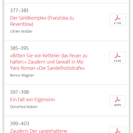
377–383
Der Geldkomplex (Franziska zu
p
Reventlow)
€ 7,95
Ulrike Vedder
385–395
»Bitten Sie von Ketteler das Feuer zu
p
halten.« Zaudern und Gewalt in Mo
€ 9,95
Yans Roman »Die Sandelholzstrafe«
Benno Wagner
397–398
Ein Fall von Eigensinn
p
gratis
Dorothea Walzer
399–403
Zaudern: Der »angehaltene
p