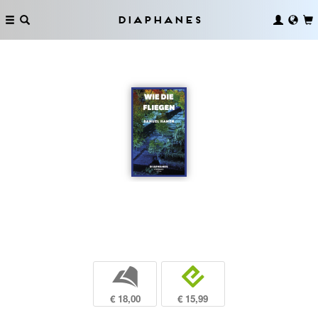
Diaphanes
b
e
€ 18,00
€ 15,99