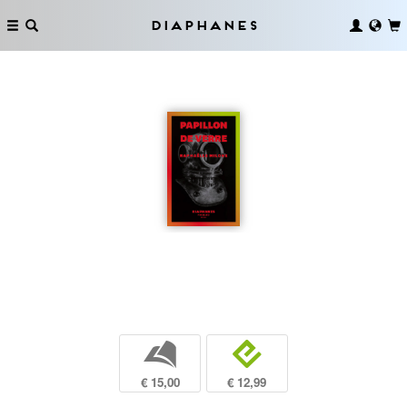
Diaphanes
b
e
€ 15,00
€ 12,99