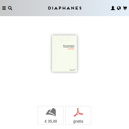
Diaphanes
b
p
€ 35,00
gratis