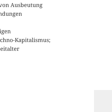
n von Ausbeutung
indungen
igen
echno-Kapitalismus;
italter