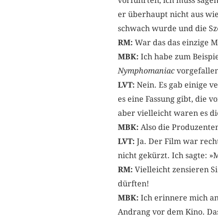
vorführten, ich muss sage
er überhaupt nicht aus wie
schwach wurde und die S
RM:
War das das einzige M
MBK:
Ich habe zum Beispie
Nymphomaniac
vorgefallen
LVT:
Nein. Es gab einige ve
es eine Fassung gibt, die v
aber vielleicht waren es d
MBK:
Also die Produzent
LVT:
Ja. Der Film war recht
nicht gekürzt. Ich sagte: »
RM:
Vielleicht zensieren S
dürften!
MBK:
Ich erinnere mich a
Andrang vor dem Kino. Das 