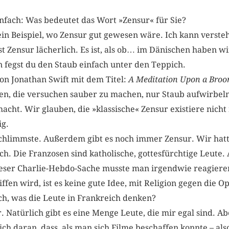
infach: Was bedeutet das Wort »Zensur« für Sie?
ein Beispiel, wo Zensur gut gewesen wäre. Ich kann verste
st Zensur lächerlich. Es ist, als ob… im Dänischen haben 
 fegst du den Staub einfach unter den Teppich.
on Jonathan Swift mit dem Titel:
A Meditation Upon a Broo
n, die versuchen sauber zu machen, nur Staub aufwirbeln
macht. Wir glauben, die »klassische« Zensur existiere nicht
ig.
Schlimmste. Außerdem gibt es noch immer Zensur. Wir hatte
h. Die Franzosen sind katholische, gottesfürchtige Leute. A
dieser Charlie-Hebdo-Sache musste man irgendwie reagier
iffen wird, ist es keine gute Idee, mit Religion gegen die 
ich, was die Leute in Frankreich denken?
Natürlich gibt es eine Menge Leute, die mir egal sind. Ab
ch daran, dass, als man sich Filme beschaffen konnte – also