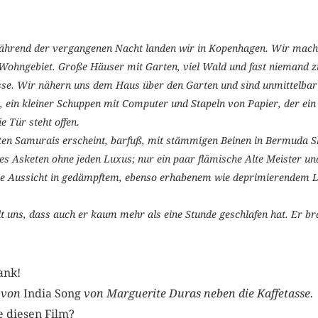
während der vergangenen Nacht landen wir in Kopenhagen. Wir mach
Wohngebiet. Große Häuser mit Garten, viel Wald und fast niemand zu
sse. Wir nähern uns dem Haus über den Garten und sind unmittelbar
 ein kleiner Schuppen mit Computer und Stapeln von Papier, der ein 
 Tür steht offen.
sten Samurais erscheint, barfuß, mit stämmigen Beinen in Bermuda Sh
nes Asketen ohne jeden Luxus; nur ein paar flämische Alte Meister u
le Aussicht in gedämpftem, ebenso erhabenem wie deprimierendem Lic
 uns, dass auch er kaum mehr als eine Stunde geschlafen hat. Er br
ank!
D von
India Song
von Marguerite Duras neben die Kaffetasse.
 diesen Film?