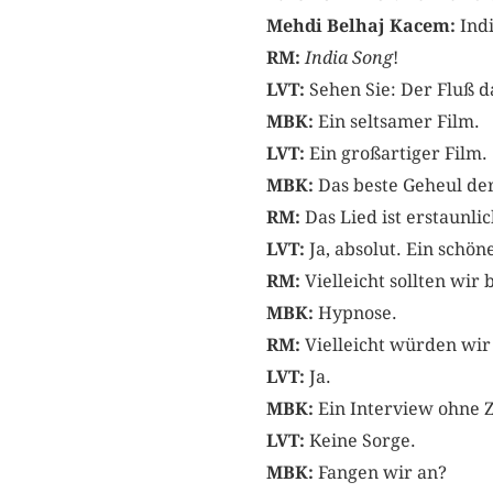
Mehdi Belhaj Kacem:
Indi
RM:
India Song
!
LVT:
Sehen Sie: Der Fluß da
MBK:
Ein seltsamer Film.
LVT:
Ein großartiger Film.
MBK:
Das beste Geheul der
RM:
Das Lied ist erstaunli
LVT:
Ja, absolut. Ein schön
RM:
Vielleicht sollten wir
MBK:
Hypnose.
RM:
Vielleicht würden wir 
LVT:
Ja.
MBK:
Ein Interview ohne 
LVT:
Keine Sorge.
MBK:
Fangen wir an?