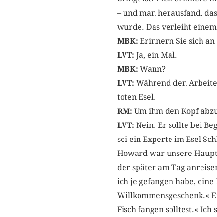
– und man herausfand, das
wurde. Das verleiht einem
MBK:
Erinnern Sie sich an 
LVT:
Ja, ein Mal.
MBK:
Wann?
LVT:
Während den Arbeite
toten Esel.
RM:
Um ihm den Kopf abzu
LVT:
Nein. Er sollte bei Be
sei ein Experte im Esel S
Howard war unsere Hauptda
der später am Tag anreisen 
ich je gefangen habe, eine L
Willkommensgeschenk.« Er a
Fisch fangen solltest.« Ic