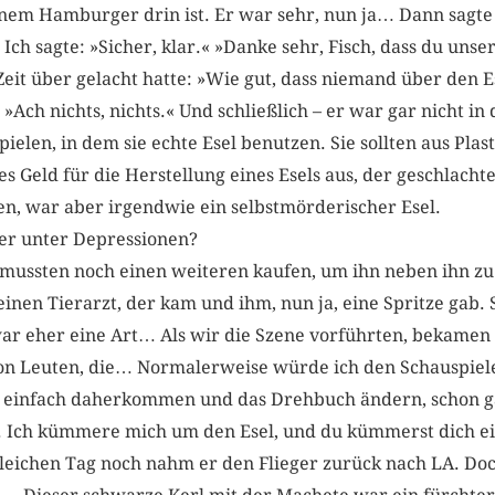
inem Hamburger drin ist. Er war sehr, nun ja… Dann sagt
Ich sagte: »Sicher, klar.« »Danke sehr, Fisch, dass du unse
 Zeit über gelacht hatte: »Wie gut, dass niemand über den E
 »Ach nichts, nichts.« Und schließlich – er war gar nicht in 
elen, in dem sie echte Esel benutzen. Sie sollten aus Plastik
s Geld für die Herstellung eines Esels aus, der geschlacht
en, war aber irgendwie ein selbstmörderischer Esel.
 er unter Depressionen?
mussten noch einen weiteren kaufen, um ihn neben ihn zu s
einen Tierarzt, der kam und ihm, nun ja, eine Spritze gab. 
war eher eine Art… Als wir die Szene vorführten, bekamen 
on Leuten, die… Normalerweise würde ich den Schauspiel
ht einfach daherkommen und das Drehbuch ändern, schon gar
st. Ich kümmere mich um den Esel, und du kümmerst dich ei
gleichen Tag noch nahm er den Flieger zurück nach LA. Doc