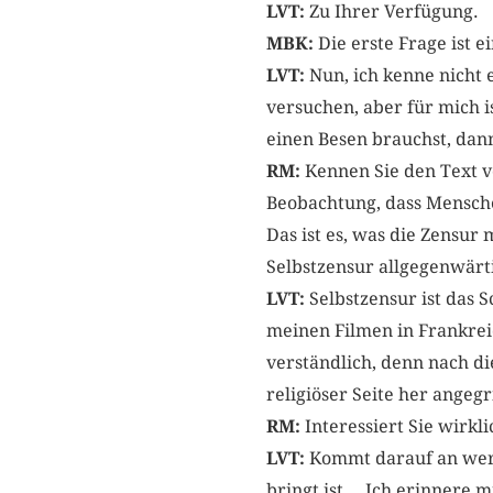
LVT:
Zu Ihrer Verfügung.
MBK:
Die erste Frage ist e
LVT:
Nun, ich kenne nicht 
versuchen, aber für mich i
einen Besen brauchst, dann
RM:
Kennen Sie den Text v
Beobachtung, dass Mensche
Das ist es, was die Zensur 
Selbstzensur allgegenwärt
LVT:
Selbstzensur ist das 
meinen Filmen in Frankreic
verständlich, denn nach 
religiöser Seite her angegr
RM:
Interessiert Sie wirkl
LVT:
Kommt darauf an wer. 
bringt ist… Ich erinnere mi