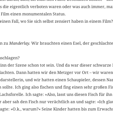
s die eigentlich verboten waren oder was auch immer, man
 Film einen monumentalen Status.
einen Fall, wo Sie sich selbst zensiert haben in einem Film?
n zu
Manderlay.
Wir brauchten einen Esel, der geschlachte
schlagen?
ginn der Szene schon tot sein. Und da war dieser schwarze 
chlachten. Dann hatten wir den Metzger vor Ort – wir ware
rstellerin, und wir hatten einen Schaupieler, dessen Nam
sollte. Ich ging also fischen und fing einen sehr großen Fi
achsforelle. Ich sagte: »Also, lasst uns diesen Fisch für ihn
ber sah den Fisch nur verächtlich an und sagte: »Ich glau
h sagte: »O.k., warum?« Seine Kinder hatten bis zum Erwac