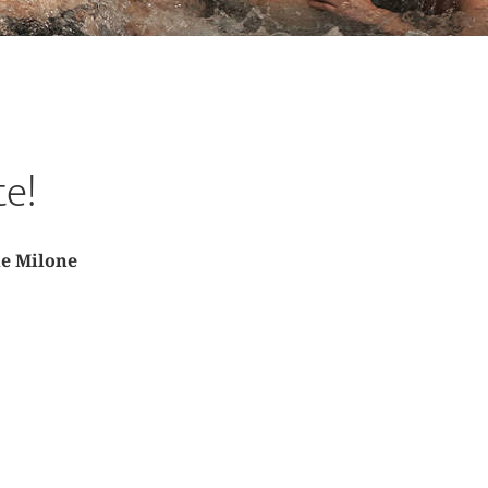
te!
le Milone