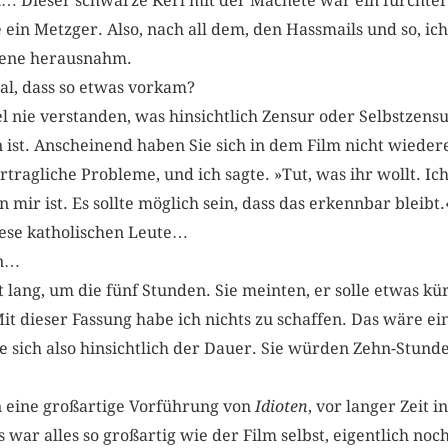
n… Dieser schwarze Kerl mit der Machete war ein fürchte
 ein Metzger. Also, nach all dem, den Hassmails und so, ich
zene herausnahm.
al, dass so etwas vorkam?
l nie verstanden, was hinsichtlich Zensur oder Selbstzens
 ist. Anscheinend haben Sie sich in dem Film nicht wieder
rtragliche Probleme, und ich sagte. »Tut, was ihr wollt. Ich 
on mir ist. Es sollte möglich sein, dass das erkennbar bleib
iese katholischen Leute…
en…
 lang, um die fünf Stunden. Sie meinten, er solle etwas kür
Mit dieser Fassung habe ich nichts zu schaffen. Das wäre ei
ie sich also hinsichtlich der Dauer. Sie würden Zehn-Stun
n eine großartige Vorführung von
Idioten
, vor langer Zeit 
war alles so großartig wie der Film selbst, eigentlich noch