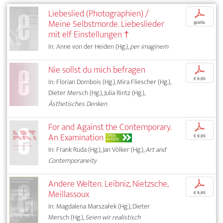
Liebeslied (Photographien) /
p
Meine Selbstmorde. Liebeslieder
gratis
mit elf Einstellungen †
In: Anne von der Heiden (Hg.),
per imaginem
Nie sollst du mich befragen
p
€ 9,95
In: Florian Dombois (Hg.), Mira Fliescher (Hg.),
Dieter Mersch (Hg.), Julia Rintz (Hg.),
Ästhetisches Denken
For and Against the Contemporary.
p
An Examination
OPEN
€ 9,95
ACCESS
In: Frank Ruda (Hg.), Jan Völker (Hg.),
Art and
Contemporaneity
Andere Welten. Leibniz, Nietzsche,
p
Meillassoux
€ 9,95
In: Magdalena Marszałek (Hg.), Dieter
Mersch (Hg.),
Seien wir realistisch