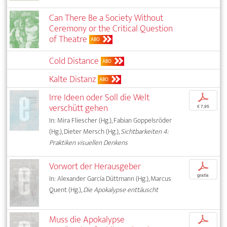
Can There Be a Society Without
Ceremony or the Critical Question
of Theatre
ABO
Cold Distance
ABO
Kalte Distanz
ABO
Irre Ideen oder Soll die Welt
p
verschütt gehen
€ 7,95
In: Mira Fliescher (Hg.), Fabian Goppelsröder
(Hg.), Dieter Mersch (Hg.),
Sichtbarkeiten 4:
Praktiken visuellen Denkens
Vorwort der Herausgeber
p
gratis
In: Alexander García Düttmann (Hg.), Marcus
Quent (Hg.),
Die Apokalypse enttäuscht
Muss die Apokalypse
p