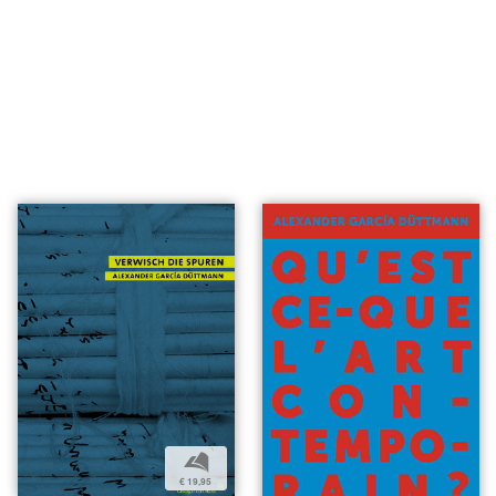
b
€ 19,95