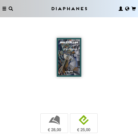
Diaphanes
b
e
€ 28,00
€ 25,00