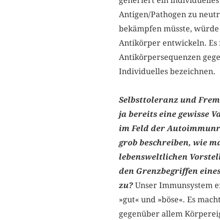
generiert ein individuelle
Antigen/Pathogen zu neutr
bekämpfen müsste, würde e
Antikörper entwickeln. Es 
Antikörpersequenzen gegen
Individuelles bezeichnen.
Selbsttoleranz und Fremd
ja bereits eine gewisse 
im Feld der Autoimmunre
grob beschreiben, wie ma
lebensweltlichen Vorste
den Grenzbegriffen eine
zu?
Unser Immunsystem erb
»gut« und »böse«. Es macht
gegenüber allem Körpereig