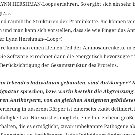
 LYNN HERSHMAN-Loops erfahren. So ergibt sich ein sehr in
ers.
sind räumliche Strukturen der Proteinkette. Sie können v
nd man kann sich vorstellen, dass sie wie Finger das Ant
 der Lynn Hershman-»Loop«)
are kann man einen kleinen Teil der Aminosäurenkette in 
 Die Software errechnet dann die energetisch bevorzugte
erücksichtigung der Gesamtstruktur des Proteins.
n ein lebendes Individuum gebunden, sind Antikörper?
Signatur sprechen, bzw. worin besteht die Abgrenzung
ren Antikörpern, von an gleichen Antigenen gebildet
rierung in unserem Körper ist einerseits exakt definiert, 
älligkeit zu. Nur so ist es möglich, eine hinreichend große
halten, die es ermöglicht, zuvor unbekannte Pathogene 