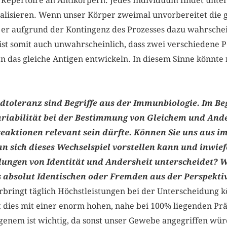
s Repertoire an Antikörpern. Jedes Individuum findet unte
alisieren. Wenn unser Körper zweimal unvorbereitet die g
r aufgrund der Kontingenz des Prozesses dazu wahrschei
ist somit auch unwahrscheinlich, dass zwei verschiedene 
 das gleiche Antigen entwickeln. In diesem Sinne könnte 
toleranz sind Begriffe aus der Immunbiologie. Im Beg
Variabilität bei der Bestimmung von Gleichem und Ande
aktionen relevant sein dürfte. Können Sie uns aus i
n sich dieses Wechselspiel vorstellen kann und inwief
llungen von Identität und Andersheit unterscheidet?
s absolut Identischen oder Fremden aus der Perspekt
ringt täglich Höchstleistungen bei der Unterscheidung 
 dies mit einer enorm hohen, nahe bei 100% liegenden Prä
enem ist wichtig, da sonst unser Gewebe angegriffen würd