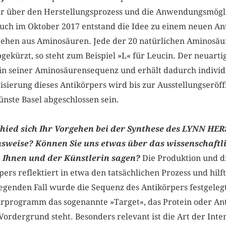
r über den Herstellungsprozess und die Anwendungsmögli
such im Oktober 2017 entstand die Idee zu einem neuen An
stehen aus Aminosäuren. Jede der 20 natürlichen Aminosäu
ekürzt, so steht zum Beispiel »L« für Leucin. Der neuarti
einer Aminosäurensequenz und erhält dadurch individue
isierung dieses Antikörpers wird bis zur Ausstellungseröf
nste Basel abgeschlossen sein.
chied sich Ihr Vorgehen bei der Synthese des LYNN H
nsweise? Können Sie uns etwas über das wissenschaftl
n Ihnen und der Künstlerin sagen?
Die Produktion und d
 reflektiert in etwa den tatsächlichen Prozess und hilft
iegenden Fall wurde die Sequenz des Antikörpers festgele
rprogramm das sogenannte »Target«, das Protein oder Ant
ordergrund steht. Besonders relevant ist die Art der Inte