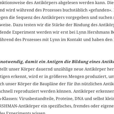
unktionsweise des Antikörpers abgelesen werden kann. Die
 und wird während des Prozesses buchstäblich »gefunde
egen die Sequenz des Antikörpers vorgegeben und suchen
weise. Dazu testen wir die Stärke der Bindung des Antikör
idende Experiment werden wir erst bei Lynn Hershmans B
hrend des Prozesses mit Lynn im Kontakt und haben den Fo
 – notwendig, damit ein Antigen die Bildung eines Anti
tellt unser Körper dauernd unzählige neue Antikörper her.
tigen erkennt, wird er in größeren Mengen produziert, 
ch unser Körper die Baupläne der für ihn nützlichen Antikö
schnell reproduziert werden können. Antikörper erkennen
Klassen: Virusbestandteile, Proteine, DNA und selbst kle
HMAN-Antikörper ein spezifisches, fremdes oder eigenes
des Experiments wissen.