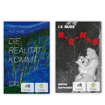
b
e
b
e
€ 16,00
€ 14,99
€ 22,50
€ 18,99