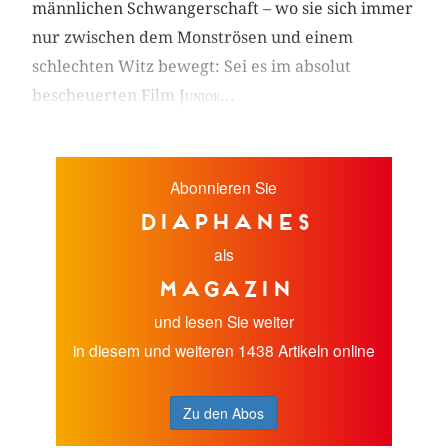
männlichen Schwangerschaft – wo sie sich immer
nur zwischen dem Monströsen und einem
schlechten Witz bewegt: Sei es im absolut
bescheuerten Film
Junior...
Abonnieren Sie
diaphanes
als
Magazin
und lesen Sie weiter
in diesem und weiteren 1438 Artikeln online
Zu den Abos