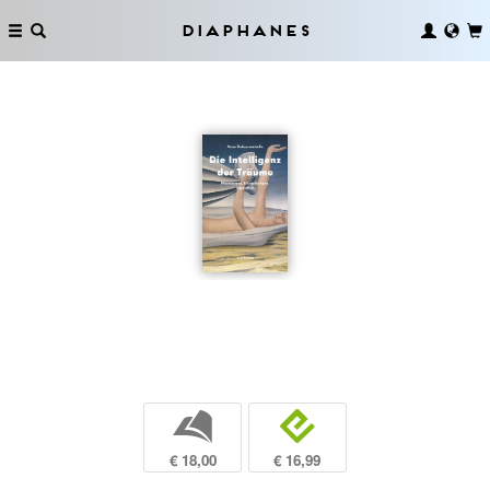
Diaphanes
b
e
€ 18,00
€ 16,99