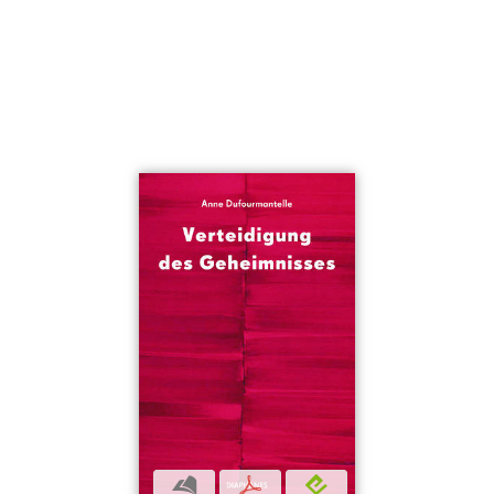
b
p
e