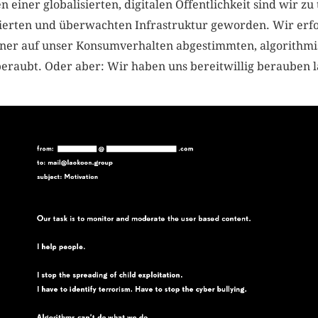
 einer globalisierten, digitalen Öffentlichkeit sind wir 
isierten und überwachten Infrastruktur geworden. Wir erf
ner auf unser Konsumverhalten abgestimmten, algorithmi
eraubt. Oder aber: Wir haben uns bereitwillig berauben l