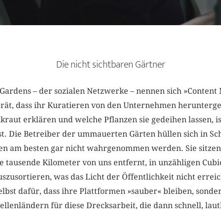
Die nicht sichtbaren Gärtner
 Gardens – der sozialen Netzwerke – nennen sich »Content
ät, dass ihr Kuratieren von den Unternehmen herunterges
nkraut erklären und welche Pflanzen sie gedeihen lassen, i
t. Die Betreiber der ummauerten Gärten hüllen sich in Sc
llen am besten gar nicht wahrgenommen werden. Sie sitze
se tausende Kilometer von uns entfernt, in unzähligen Cubi
szusortieren, was das Licht der Öffentlichkeit nicht errei
elbst dafür, dass ihre Plattformen »sauber« bleiben, sond
llenländern für diese Drecksarbeit, die dann schnell, lautl