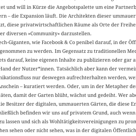
t und will in Kürze die Angebotspalette um eine Partnerb
ern – die Expansion läuft. Die Architekten dieser ummaue
zt, diese privatwirtschaftlichen Räume als Orte der Freihe
iner diversen »Community« darzustellen.
ech-Giganten, wie Facebook & Co penibel darauf, in der Öffe
rgenommen zu werden. Im Gegensatz zu traditionellen Me
ets darauf, keine eigenen Inhalte zu publizieren oder gar 
n Hand der Nutzer*innen. Tatsächlich aber kann der vermei
ationsfluss nur deswegen aufrechterhalten werden, weil v
nschein – kuratiert werden. Oder, um in der Metapher des
äten, damit der Garten blüht, wächst und gedeiht. Wer a
 die Besitzer der digitalen, ummauerten Gärten, die diese E
chließlich befinden wir uns auf privatem Grund, auch wenn 
zu lassen und sich als Wohltätigkeitsvereinigungen zu pro
en sehen oder nicht sehen, was in der digitalen Öffentli