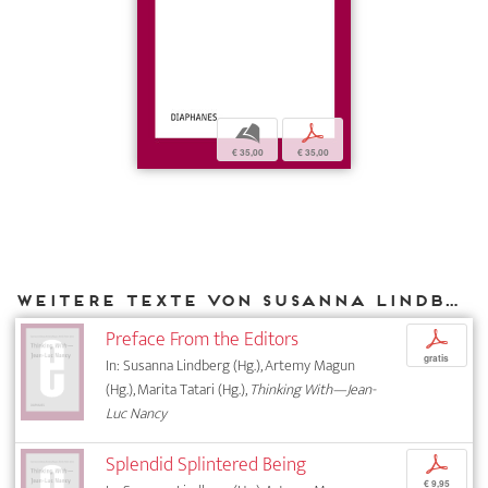
b
p
€ 35,00
€ 35,00
Weitere Texte von Susanna Lindberg bei DIAPHANES
Preface From the Editors
p
gratis
In: Susanna Lindberg (Hg.), Artemy Magun
(Hg.), Marita Tatari (Hg.),
Thinking With—Jean-
Luc Nancy
Splendid Splintered Being
p
€ 9,95