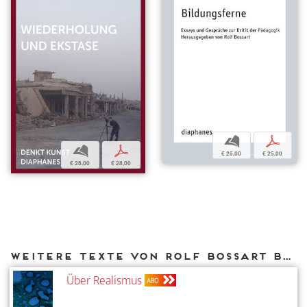
b
p
b
p
€ 25,00
€ 25,00
€ 28,00
€ 28,00
Weitere Texte von Rolf Bossart bei DIAPHANES
Über Realismus
ABO