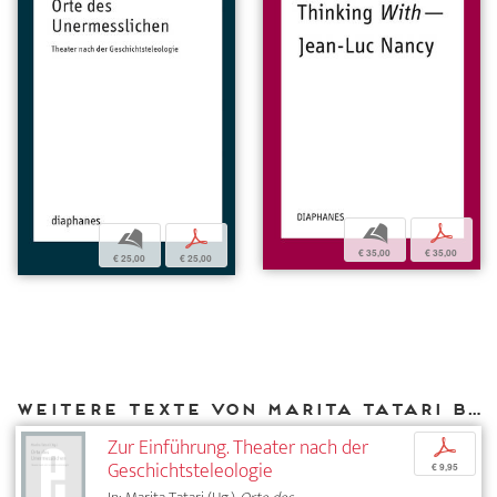
b
p
b
p
€ 35,00
€ 35,00
€ 25,00
€ 25,00
Weitere Texte von Marita Tatari bei DIAPHANES
Zur Einführung. Theater nach der
p
Geschichtsteleologie
€ 9,95