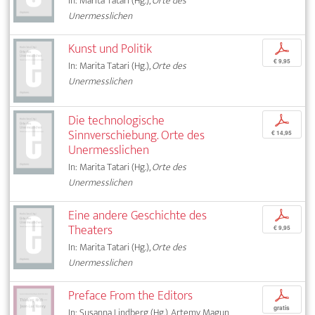
In: Marita Tatari (Hg.),
Orte des
Unermesslichen
Kunst und Politik
p
€ 9,95
In: Marita Tatari (Hg.),
Orte des
Unermesslichen
Die technologische
p
Sinnverschiebung. Orte des
€ 14,95
Unermesslichen
In: Marita Tatari (Hg.),
Orte des
Unermesslichen
Eine andere Geschichte des
p
Theaters
€ 9,95
In: Marita Tatari (Hg.),
Orte des
Unermesslichen
Preface From the Editors
p
gratis
In: Susanna Lindberg (Hg.), Artemy Magun