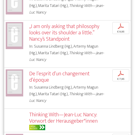
(Hg.), Marita Tatari (Hg.),
Thinking With—Jean-
Luc Nancy
„I am only asking that philosophy
p
looks over its shoulder a little.“
€ 9,95
Nancy’s Standpoint
In: Susanna Lindberg (Hg.), Artemy Magun
(Hg.), Marita Tatari (Hg.),
Thinking With—Jean-
Luc Nancy
De l’esprit d’un changement
p
d’époque
€ 7,95
In: Susanna Lindberg (Hg.), Artemy Magun
(Hg.), Marita Tatari (Hg.),
Thinking With—Jean-
Luc Nancy
Thinking With—Jean-Luc Nancy:
Vorwort der Herausgeber*innen
OPEN
ACCESS