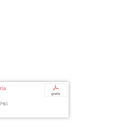
ria
p
gratis
Hg.),