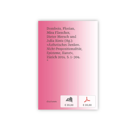
b
p
€ 35,00
€ 35,00