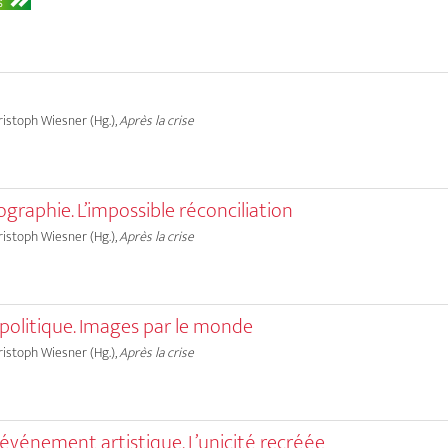
S
hristoph Wiesner (Hg.),
Après la crise
graphie. L’impossible réconciliation
hristoph Wiesner (Hg.),
Après la crise
politique. Images par le monde
hristoph Wiesner (Hg.),
Après la crise
événement artistique. L’unicité recréée