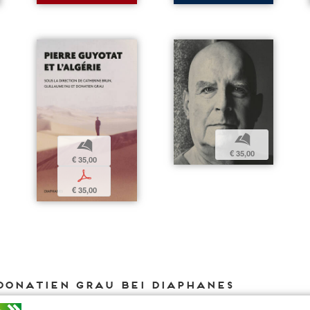
b
b
€ 35,00
€ 35,00
p
€ 35,00
Donatien Grau bei DIAPHANES