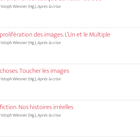
hristoph Wiesner (Hg.),
Après la crise
rolifération des images. L’Un et le Multiple
hristoph Wiesner (Hg.),
Après la crise
choses. Toucher les images
hristoph Wiesner (Hg.),
Après la crise
ction. Nos histoires irréelles
hristoph Wiesner (Hg.),
Après la crise