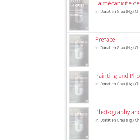
La mécanicité de
In: Donatien Grau (Hg.), C
Preface
In: Donatien Grau (Hg.), C
Painting and Pho
In: Donatien Grau (Hg.), C
Photography and 
In: Donatien Grau (Hg.), C