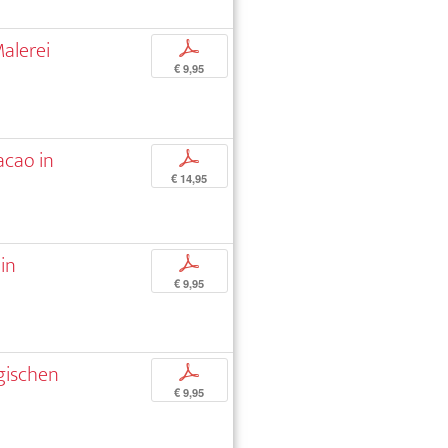
alerei
p
€ 9,95
acao in
p
€ 14,95
nin
p
€ 9,95
gischen
p
€ 9,95