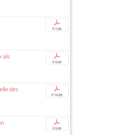
p
€ 7,95
 als
p
€ 9,95
lle des
p
€ 14,95
hn
p
€ 9,95