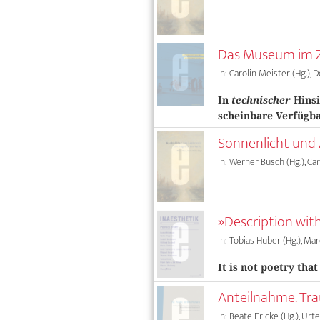
Das Museum im Ze
In: Carolin Meister (Hg.),
In
technischer
Hinsi
scheinbare Verfügba
Sonnenlicht und 
In: Werner Busch (Hg.), Car
»Description wit
In: Tobias Huber (Hg.), Ma
It is not poetry tha
Anteilnahme. Tr
In: Beate Fricke (Hg.), Urte