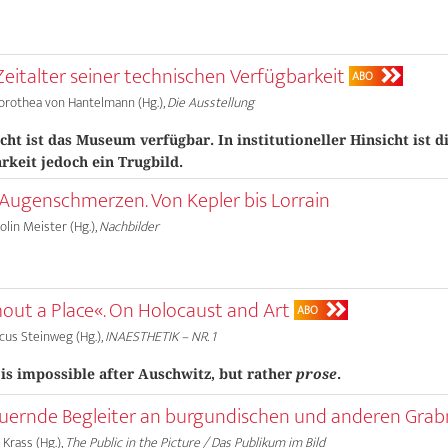
italter seiner technischen Verfügbarkeit
ABO
 Dorothea von Hantelmann (Hg.),
Die Ausstellung
cht ist das Museum verfügbar. In institutioneller Hinsicht ist d
rkeit jedoch ein Trugbild.
Augenschmerzen. Von Kepler bis Lorrain
olin Meister (Hg.),
Nachbilder
hout a Place«. On Holocaust and Art
ABO
rcus Steinweg (Hg.),
INAESTHETIK – NR. 1
t is impossible after Auschwitz, but rather
prose
.
auernde Begleiter an burgundischen und anderen Gra
 Krass (Hg.),
The Public in the Picture / Das Publikum im Bild