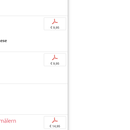
p
€ 9,95
iese
p
€ 9,95
bmälern
p
€ 14,95