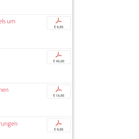
els um
p
€ 9,95
p
€ 45,00
chen
p
€ 14,95
örungen
p
€ 9,95