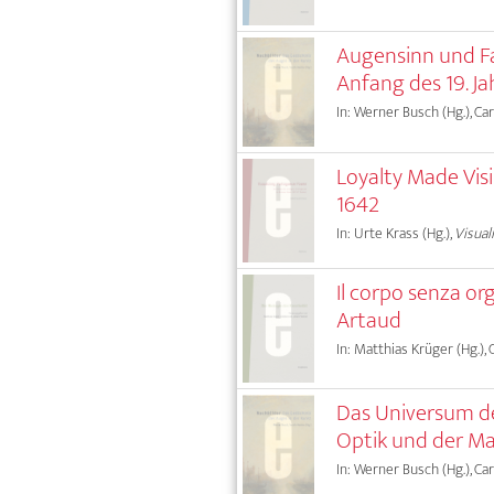
Augensinn und Fa
Anfang des 19. J
In: Werner Busch (Hg.), Car
Loyalty Made Visi
1642
In: Urte Krass (Hg.),
Visual
Il corpo senza or
Artaud
In: Matthias Krüger (Hg.), C
Das Universum de
Optik und der Ma
In: Werner Busch (Hg.), Car