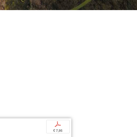
p
€ 7,95