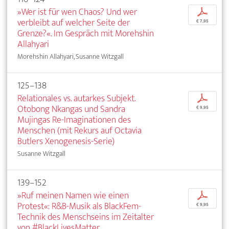
»Wer ist für wen Chaos? Und wer
p
verbleibt auf welcher Seite der
€ 7,95
Grenze?«. Im Gespräch mit Morehshin
Allahyari
Morehshin Allahyari, Susanne Witzgall
125–138
Relationales vs. autarkes Subjekt.
p
Otobong Nkangas und Sandra
€ 9,95
Mujingas Re-Imaginationen des
Menschen (mit Rekurs auf Octavia
Butlers Xenogenesis-Serie)
Susanne Witzgall
139–152
»Ruf meinen Namen wie einen
p
Protest«: R&B-Musik als BlackFem-
€ 9,95
Technik des Menschseins im Zeitalter
von #BlackLivesMatter