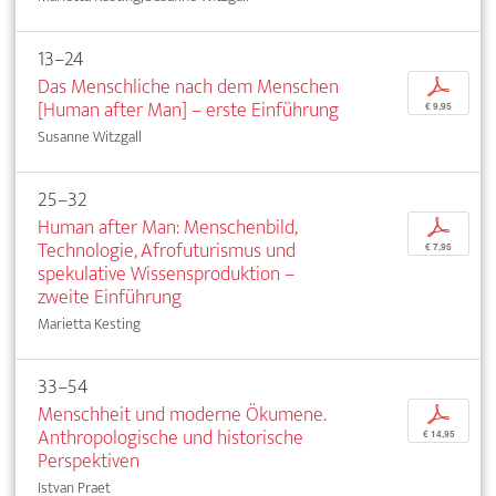
13–24
Das Menschliche nach dem Menschen
p
[Human after Man] – erste Einführung
€ 9,95
Susanne Witzgall
25–32
Human after Man: Menschenbild,
p
Technologie, Afrofuturismus und
€ 7,95
spekulative Wissensproduktion –
zweite Einführung
Marietta Kesting
33–54
Menschheit und moderne Ökumene.
p
Anthropologische und historische
€ 14,95
Perspektiven
Istvan Praet