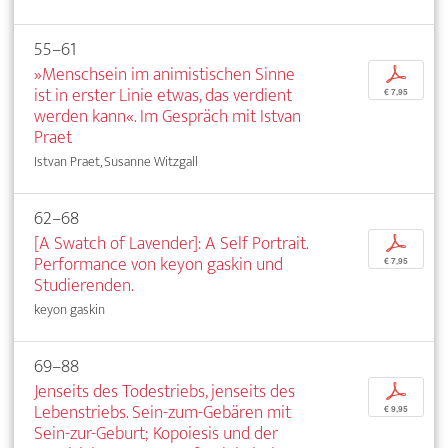
55–61
»Menschsein im animistischen Sinne
p
ist in erster Linie etwas, das verdient
€ 7,95
werden kann«. Im Gespräch mit Istvan
Praet
Istvan Praet, Susanne Witzgall
62–68
[A Swatch of Lavender]: A Self Portrait.
p
Performance von keyon gaskin und
€ 7,95
Studierenden.
keyon gaskin
69–88
Jenseits des Todestriebs, jenseits des
p
Lebenstriebs. Sein-zum-Gebären mit
€ 9,95
Sein-zur-Geburt; Kopoiesis und der