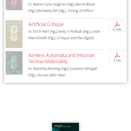
In: Marie-Luise Angerer (Hg.), Bernd Bösel
(Hg.), Michaela Ott (Hg.),
Timing of Affect
Artificial Critique
p
€ 14,95
In: Erich Hörl (Hg.), Nelly Y. Pinkrah (Hg.), Lotte
Warnsholdt (Hg.),
Critique and the Digital
Aimless Automata and Inhuman
p
Techno-Materiality
€ 7,95
In: Marietta Kesting (Hg.), Susanne Witzgall
(Hg.),
Human after Man