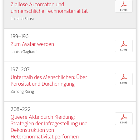
Ziellose Automaten und
p
unmenschliche Technomaterialität
€ 7,95
Luciana Parisi
189–196
Zum Avatar werden
p
€ 7,95
Louisa Gagliardi
197–207
Unterhalb des Menschlichen: Über
p
Porosität und Durchdringung
€ 9,95
Zairong Xiang
208–222
Queere Akte durch Kleidung:
p
Strategien der Infragestellung und
€ 9,95
Dekonstruktion von
Heteronormativität performen