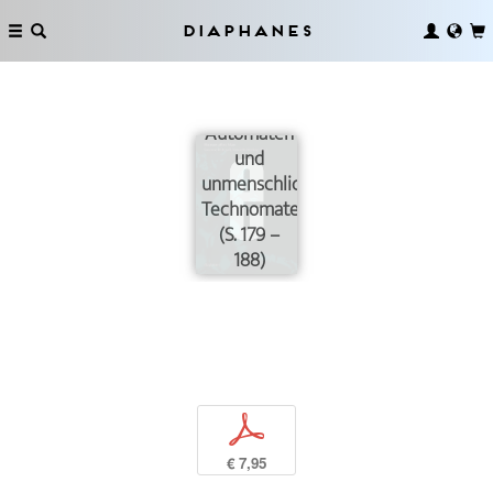
Diaphanes
Ziellose
Automaten
und
unmenschliche
Technomaterialität
(S. 179 –
188)
p
€ 7,95