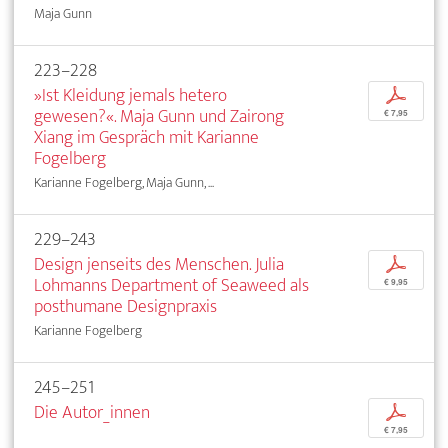
Maja Gunn
223–228
»Ist Kleidung jemals hetero
p
gewesen?«. Maja Gunn und Zairong
€ 7,95
Xiang im Gespräch mit Karianne
Fogelberg
Karianne Fogelberg, Maja Gunn, ...
229–243
Design jenseits des Menschen. Julia
p
Lohmanns Department of Seaweed als
€ 9,95
posthumane Designpraxis
Karianne Fogelberg
245–251
Die Autor_innen
p
€ 7,95