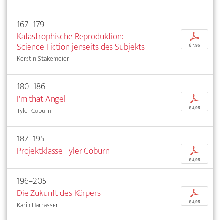
167–179
Katastrophische Reproduktion:
p
Science Fiction jenseits des Subjekts
€ 7,95
Kerstin Stakemeier
180–186
I'm that Angel
p
€ 4,95
Tyler Coburn
187–195
Projektklasse Tyler Coburn
p
€ 4,95
196–205
Die Zukunft des Körpers
p
€ 4,95
Karin Harrasser