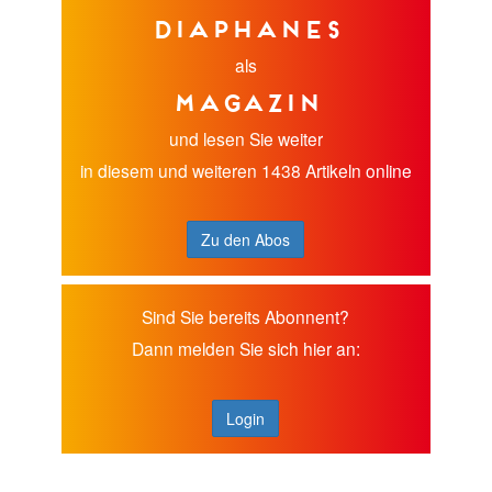
diaphanes
als
Magazin
und lesen Sie weiter
in diesem und weiteren 1438 Artikeln online
Zu den Abos
Sind Sie bereits Abonnent?
Dann melden Sie sich hier an:
Login