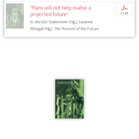
"Plans will not help realise a
p
projected future"
€ 7,95
In: Kerstin Stakemeier (Hg.), Susanne
Witzgall (Hg.),
The Present of the Future