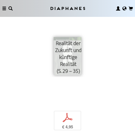
Diaphanes
Realität der
Zukunft und
künftige
Realität
(S. 29 – 35)
p
€ 4,95