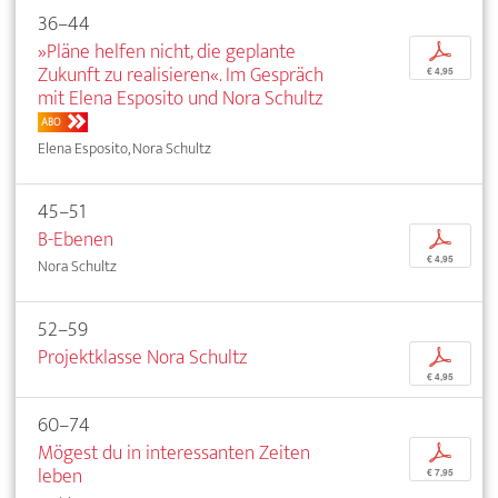
36–44
»Pläne helfen nicht, die geplante
p
Zukunft zu realisieren«. Im Gespräch
€ 4,95
mit Elena Esposito und Nora Schultz
ABO
Elena Esposito, Nora Schultz
45–51
B-Ebenen
p
€ 4,95
Nora Schultz
52–59
Projektklasse Nora Schultz
p
€ 4,95
60–74
Mögest du in interessanten Zeiten
p
leben
€ 7,95