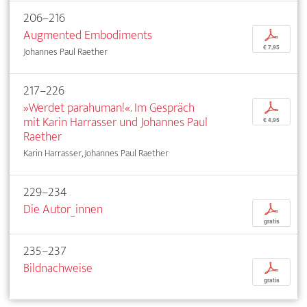
206–216
Augmented Embodiments
p
€ 7,95
Johannes Paul Raether
217–226
»Werdet parahuman!«. Im Gespräch
p
mit Karin Harrasser und Johannes Paul
€ 4,95
Raether
Karin Harrasser, Johannes Paul Raether
229–234
Die Autor_innen
p
gratis
235–237
Bildnachweise
p
gratis