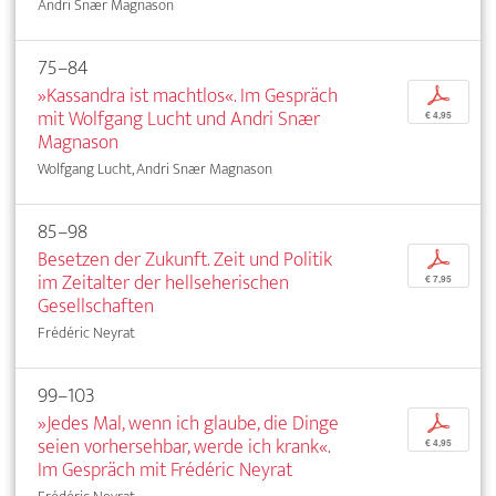
Andri Snær Magnason
75–84
»Kassandra ist machtlos«. Im Gespräch
p
mit Wolfgang Lucht und Andri Snær
€ 4,95
Magnason
Wolfgang Lucht, Andri Snær Magnason
85–98
Besetzen der Zukunft. Zeit und Politik
p
im Zeitalter der hellseherischen
€ 7,95
Gesellschaften
Frédéric Neyrat
99–103
»Jedes Mal, wenn ich glaube, die Dinge
p
seien vorhersehbar, werde ich krank«.
€ 4,95
Im Gespräch mit Frédéric Neyrat