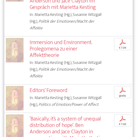
Anderson und Jace Clayton im
Gespräch mit Marietta Kesting
In: Marietta Kesting (Hg.), Susanne Witzgall
(Hg.),
Politik der Emotionen/Macht der
Affekte
Immersion und Environment.
p
Prolegomena zu einer
€ 7,95
Affekttheorie
In: Marietta Kesting (Hg.), Susanne Witzgall
(Hg.),
Politik der Emotionen/Macht der
Affekte
Editors’ Foreword
p
gratis
In: Marietta Kesting (Hg.), Susanne Witzgall
(Hg.),
Politics of Emotion/Power of Affect
‘Basically, it’s a system of unequal
p
distribution of hope’. Ben
€ 7,95
Anderson and Jace Clayton in