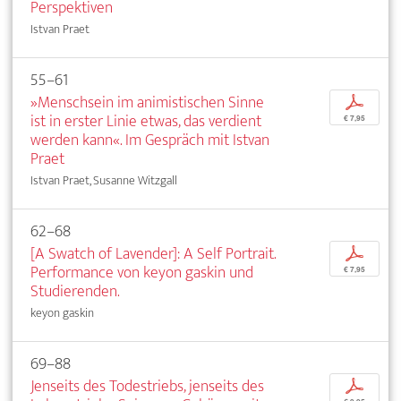
Perspektiven
Istvan Praet
55–61
»Menschsein im animistischen Sinne
p
ist in erster Linie etwas, das verdient
€ 7,95
werden kann«. Im Gespräch mit Istvan
Praet
Istvan Praet, Susanne Witzgall
62–68
[A Swatch of Lavender]: A Self Portrait.
p
Performance von keyon gaskin und
€ 7,95
Studierenden.
keyon gaskin
69–88
Jenseits des Todestriebs, jenseits des
p