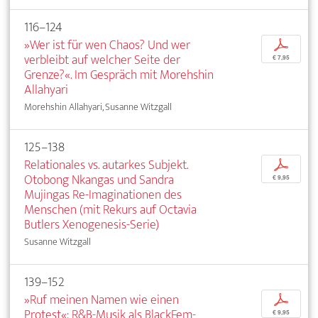
116–124
»Wer ist für wen Chaos? Und wer
p
verbleibt auf welcher Seite der
€ 7,95
Grenze?«. Im Gespräch mit Morehshin
Allahyari
Morehshin Allahyari, Susanne Witzgall
125–138
Relationales vs. autarkes Subjekt.
p
Otobong Nkangas und Sandra
€ 9,95
Mujingas Re-Imaginationen des
Menschen (mit Rekurs auf Octavia
Butlers Xenogenesis-Serie)
Susanne Witzgall
139–152
»Ruf meinen Namen wie einen
p
Protest«: R&B-Musik als BlackFem-
€ 9,95