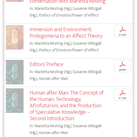
conversation with Marietta Kesting
In: Marietta Kesting (Hg.), Susanne Witzgall
(Hg.),
Politics of Emotion/Power of Affect
Immersion and Environment:
p
Prolegomena to an Affect Theory
€ 9,95
In: Marietta Kesting (Hg.), Susanne Witzgall
(Hg.),
Politics of Emotion/Power of Affect
Editors’ Preface
p
gratis
In: Marietta Kesting (Hg.), Susanne Witzgall
(Hg.),
Human after Man
Human after Man: The Concept of
p
the Human, Technology,
€ 7,95
Afrofuturism, and the Production
of Speculative Knowledge –
Second Introduction
In: Marietta Kesting (Hg.), Susanne Witzgall
(Hg.),
Human after Man