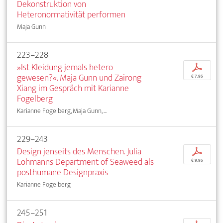
Dekonstruktion von
Heteronormativität performen
Maja Gunn
223–228
»Ist Kleidung jemals hetero
p
gewesen?«. Maja Gunn und Zairong
€ 7,95
Xiang im Gespräch mit Karianne
Fogelberg
Karianne Fogelberg, Maja Gunn, ...
229–243
Design jenseits des Menschen. Julia
p
Lohmanns Department of Seaweed als
€ 9,95
posthumane Designpraxis
Karianne Fogelberg
245–251