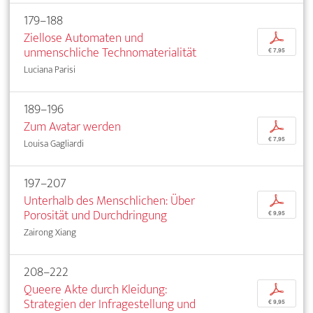
179–188
Ziellose Automaten und
p
unmenschliche Technomaterialität
€ 7,95
Luciana Parisi
189–196
Zum Avatar werden
p
€ 7,95
Louisa Gagliardi
197–207
Unterhalb des Menschlichen: Über
p
Porosität und Durchdringung
€ 9,95
Zairong Xiang
208–222
Queere Akte durch Kleidung:
p
Strategien der Infragestellung und
€ 9,95