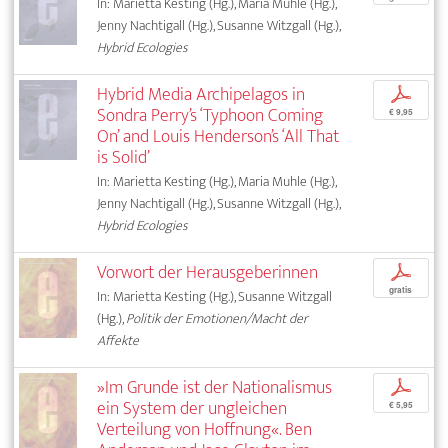
In: Marietta Kesting (Hg.), Maria Muhle (Hg.),
Jenny Nachtigall (Hg.), Susanne Witzgall (Hg.),
Hybrid Ecologies
Hybrid Media Archipelagos in
p
Sondra Perry’s ‘Typhoon Coming
€ 9,95
On’ and Louis Henderson’s ‘All That
is Solid’
In: Marietta Kesting (Hg.), Maria Muhle (Hg.),
Jenny Nachtigall (Hg.), Susanne Witzgall (Hg.),
Hybrid Ecologies
Vorwort der Herausgeberinnen
p
gratis
In: Marietta Kesting (Hg.), Susanne Witzgall
(Hg.),
Politik der Emotionen/Macht der
Affekte
»Im Grunde ist der Nationalismus
p
ein System der ungleichen
€ 5,95
Verteilung von Hoffnung«. Ben