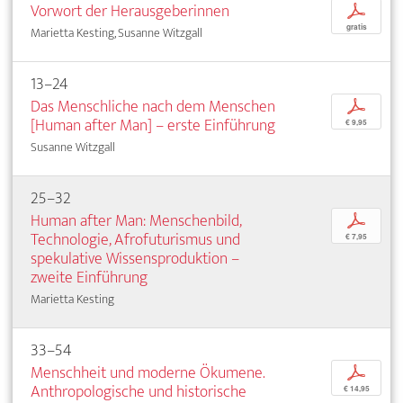
Vorwort der Herausgeberinnen
p
gratis
Marietta Kesting, Susanne Witzgall
13–24
Das Menschliche nach dem Menschen
p
[Human after Man] – erste Einführung
€ 9,95
Susanne Witzgall
25–32
Human after Man: Menschenbild,
p
Technologie, Afrofuturismus und
€ 7,95
spekulative Wissensproduktion –
zweite Einführung
Marietta Kesting
33–54
Menschheit und moderne Ökumene.
p
Anthropologische und historische
€ 14,95