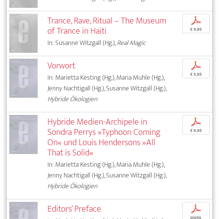
Trance, Rave, Ritual – The Museum
p
of Trance in Haiti
€ 9,95
In: Susanne Witzgall (Hg.),
Real Magic
Vorwort
p
€ 5,95
In: Marietta Kesting (Hg.), Maria Muhle (Hg.),
Jenny Nachtigall (Hg.), Susanne Witzgall (Hg.),
Hybride Ökologien
Hybride Medien-Archipele in
p
Sondra Perrys »Typhoon Coming
€ 9,95
On« und Louis Hendersons »All
That is Solid«
In: Marietta Kesting (Hg.), Maria Muhle (Hg.),
Jenny Nachtigall (Hg.), Susanne Witzgall (Hg.),
Hybride Ökologien
Editors’ Preface
p
gratis