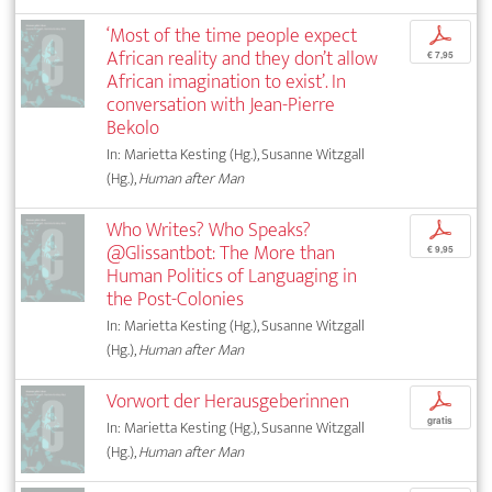
‘Most of the time people expect
p
African reality and they don’t allow
€ 7,95
African imagination to exist’. In
conversation with Jean-Pierre
Bekolo
In: Marietta Kesting (Hg.), Susanne Witzgall
(Hg.),
Human after Man
Who Writes? Who Speaks?
p
@Glissantbot: The More than
€ 9,95
Human Politics of Languaging in
the Post-Colonies
In: Marietta Kesting (Hg.), Susanne Witzgall
(Hg.),
Human after Man
Vorwort der Herausgeberinnen
p
gratis
In: Marietta Kesting (Hg.), Susanne Witzgall
(Hg.),
Human after Man