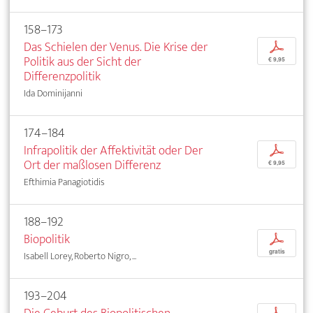
158–173
Das Schielen der Venus. Die Krise der
p
Politik aus der Sicht der
€ 9,95
Differenzpolitik
Ida Dominijanni
174–184
Infrapolitik der Affektivität oder Der
p
Ort der maßlosen Differenz
€ 9,95
Efthimia Panagiotidis
188–192
Biopolitik
p
gratis
Isabell Lorey, Roberto Nigro, ...
193–204