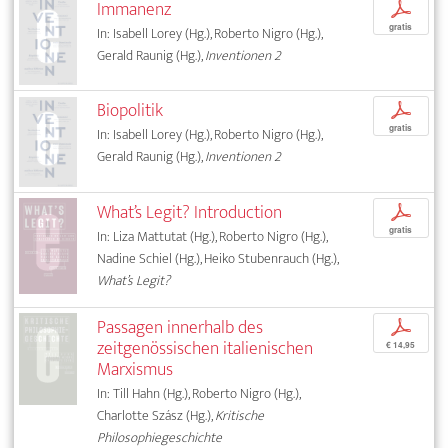
Immanenz
p
gratis
In: Isabell Lorey (Hg.), Roberto Nigro (Hg.),
Gerald Raunig (Hg.),
Inventionen 2
Biopolitik
p
gratis
In: Isabell Lorey (Hg.), Roberto Nigro (Hg.),
Gerald Raunig (Hg.),
Inventionen 2
What’s Legit? Introduction
p
gratis
In: Liza Mattutat (Hg.), Roberto Nigro (Hg.),
Nadine Schiel (Hg.), Heiko Stubenrauch (Hg.),
What’s Legit?
Passagen innerhalb des
p
zeitgenössischen italienischen
€ 14,95
Marxismus
In: Till Hahn (Hg.), Roberto Nigro (Hg.),
Charlotte Szász (Hg.),
Kritische
Philosophiegeschichte