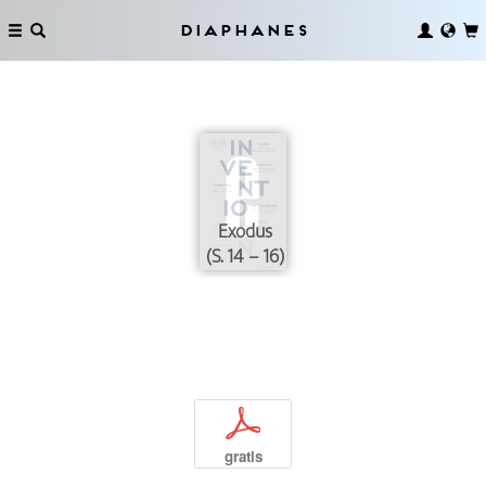
Diaphanes
Exodus
(S. 14 – 16)
p
gratis