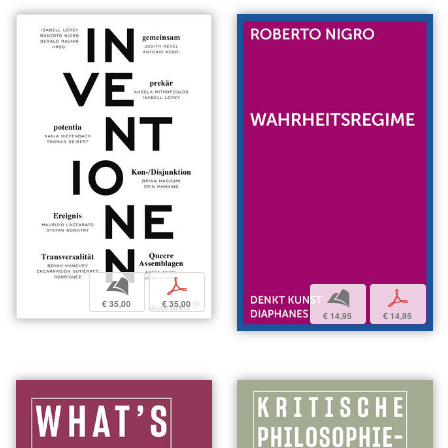
b
p
b
p
€ 35,00
€ 35,00
€ 14,95
€ 14,95