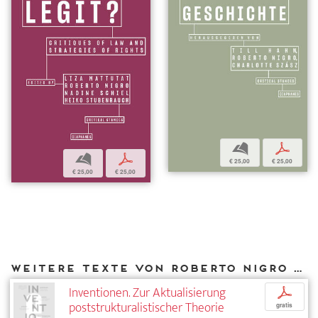
b
p
b
p
€ 25,00
€ 25,00
€ 25,00
€ 25,00
Weitere Texte von Roberto Nigro bei DIAPHANES
Inventionen. Zur Aktualisierung
p
poststrukturalistischer Theorie
gratis