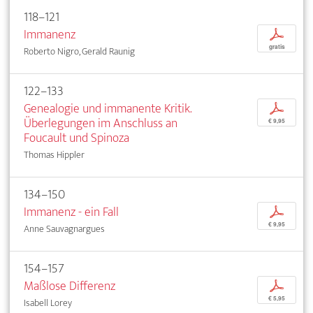
118–121
Immanenz
p
gratis
Roberto Nigro, Gerald Raunig
122–133
Genealogie und immanente Kritik.
p
Überlegungen im Anschluss an
€ 9,95
Foucault und Spinoza
Thomas Hippler
134–150
Immanenz - ein Fall
p
€ 9,95
Anne Sauvagnargues
154–157
Maßlose Differenz
p
€ 5,95
Isabell Lorey