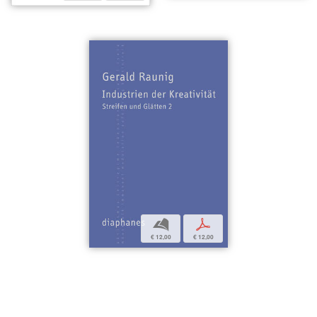
b
p
€ 12,00
€ 12,00