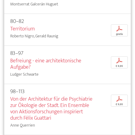
Montserrat Galcerán Huguet
80–82
Territorium
p
gratis
Roberto Nigro, Gerald Raunig
83–97
Befreiung - eine architektonische
p
Aufgabe?
€ 9,95
Ludger Schwarte
98–113
Von der Architektur für die Psychiatrie
p
zur Ökologie der Stadt. Ein Ensemble
€ 9,95
von Aktionsforschungen inspiriert
durch Félix Guattari
Anne Querrien