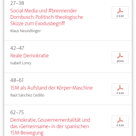
27–38
Social Media und #brennender
p
Dornbusch. Politisch-theologische
€ 9,95
Skizze zum Exodusbegriff
Klaus Neundlinger
42–47
Reale Demokratie
p
gratis
Isabell Lorey
48–61
15M als Aufstand der Körper-Maschine
p
€ 9,95
Raúl Sánchez Cedillo
62–75
Demokratie, Gouvernementalität und
p
das ›Gemeinsame‹ in der spanischen
€ 9,95
15M-Bewegung