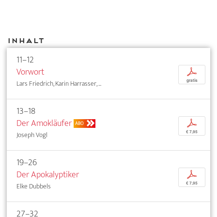
Inhalt
11–12
Vorwort
p
gratis
Lars Friedrich, Karin Harrasser, ...
13–18
Der Amokläufer
p
ABO
€ 7,95
Joseph Vogl
19–26
Der Apokalyptiker
p
€ 7,95
Elke Dubbels
27–32