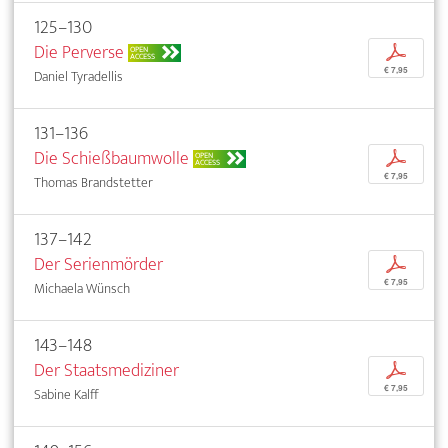
125–130
Die Perverse
p
OPEN
ACCESS
€ 7,95
Daniel Tyradellis
131–136
Die Schießbaumwolle
p
OPEN
ACCESS
€ 7,95
Thomas Brandstetter
137–142
Der Serienmörder
p
€ 7,95
Michaela Wünsch
143–148
Der Staatsmediziner
p
€ 7,95
Sabine Kalff