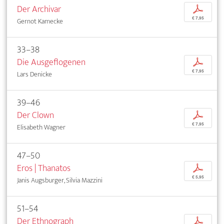
Der Archivar
p
€ 7,95
Gernot Kamecke
33–38
Die Ausgeflogenen
p
€ 7,95
Lars Denicke
39–46
Der Clown
p
€ 7,95
Elisabeth Wagner
47–50
Eros | Thanatos
p
€ 5,95
Janis Augsburger, Silvia Mazzini
51–54
Der Ethnograph
p