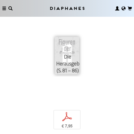
Diaphanes
Die
Herausgeberin
(S. 81 – 86)
p
€ 7,95