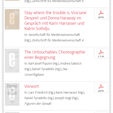
(Hg.),
Zeitschrift für Medienwissenschaft 4
Stay where the trouble is. Vinciane
p
Despret und Donna Haraway im
gratis
Gespräch mit Karin Harrasser und
Katrin Solhdju
In: Gesellschaft für Medienwissenschaft
(Hg.),
Zeitschrift für Medienwissenschaft 4
The Untouchables. Choreographie
p
einer Begegnung
€ 7,95
In: Karl-Josef Pazzini (Hg.), Andrea Sabisch
(Hg.), Daniel Tyradellis (Hg.),
Das
Unverfügbare
Vorwort
p
gratis
In: Lars Friedrich (Hg.), Karin Harrasser (Hg.),
Daniel Tyradellis (Hg.), Joseph Vogl (Hg.),
Figuren der Gewalt