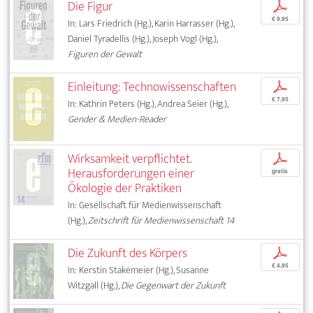
Die Figur
p
€ 9,95
In: Lars Friedrich (Hg.), Karin Harrasser (Hg.),
Daniel Tyradellis (Hg.), Joseph Vogl (Hg.),
Figuren der Gewalt
Einleitung: Technowissenschaften
p
€ 7,95
In: Kathrin Peters (Hg.), Andrea Seier (Hg.),
Gender & Medien-Reader
Wirksamkeit verpflichtet.
p
Herausforderungen einer
gratis
Ökologie der Praktiken
In: Gesellschaft für Medienwissenschaft
(Hg.),
Zeitschrift für Medienwissenschaft 14
Die Zukunft des Körpers
p
€ 4,95
In: Kerstin Stakemeier (Hg.), Susanne
Witzgall (Hg.),
Die Gegenwart der Zukunft