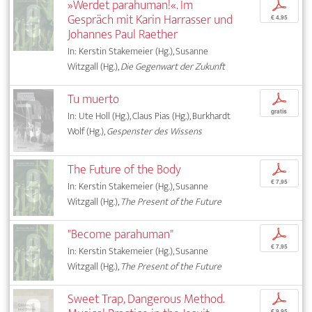
»Werdet parahuman!«. Im
p
Gespräch mit Karin Harrasser und
€ 4,95
Johannes Paul Raether
In: Kerstin Stakemeier (Hg.), Susanne
Witzgall (Hg.),
Die Gegenwart der Zukunft
Tu muerto
p
gratis
In: Ute Holl (Hg.), Claus Pias (Hg.), Burkhardt
Wolf (Hg.),
Gespenster des Wissens
The Future of the Body
p
€ 7,95
In: Kerstin Stakemeier (Hg.), Susanne
Witzgall (Hg.),
The Present of the Future
"Become parahuman"
p
€ 7,95
In: Kerstin Stakemeier (Hg.), Susanne
Witzgall (Hg.),
The Present of the Future
Sweet Trap, Dangerous Method.
p
€ 9,95