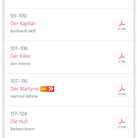
93–100
Der Kapitän
p
€ 7,95
Burkhardt Wolf
101–106
Der Killer
p
€ 7,95
Jörn Ahrens
107–116
Der Märtyrer
p
ABO
€ 7,95
Hartmut Böhme
117–124
Die Null
p
€ 7,95
Barbara Wurm