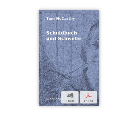
b
p
€ 16,00
€ 18,00