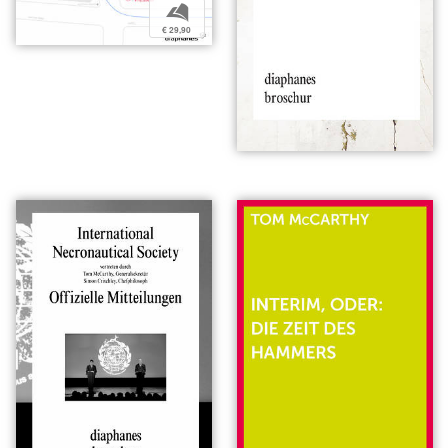
b
€ 29,90