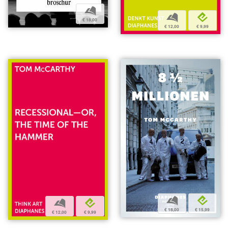
b
b
e
€ 18,00
€ 12,00
€ 9,99
b
e
b
e
€ 18,00
€ 15,99
€ 12,00
€ 9,99