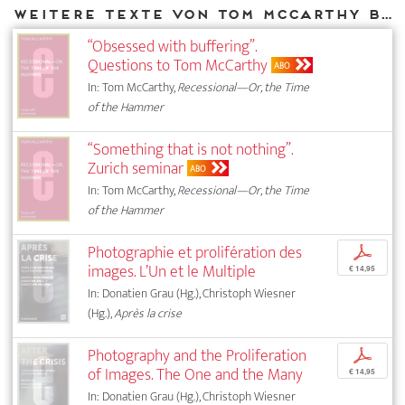
Weitere Texte von Tom McCarthy bei DIAPHANES
“Obsessed with buffering”.
Questions to Tom McCarthy
ABO
In: Tom McCarthy,
Recessional—Or, the Time
of the Hammer
“Something that is not nothing”.
Zurich seminar
ABO
In: Tom McCarthy,
Recessional—Or, the Time
of the Hammer
Photographie et prolifération des
p
images. L’Un et le Multiple
€ 14,95
In: Donatien Grau (Hg.), Christoph Wiesner
(Hg.),
Après la crise
Photography and the Proliferation
p
of Images. The One and the Many
€ 14,95
In: Donatien Grau (Hg.), Christoph Wiesner